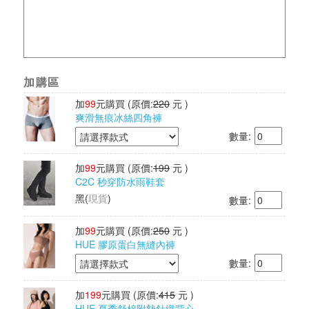
加購區
加
99
元購買
(原價:
220
元 )
爽滑無痕冰絲四角褲
數量:
加
99
元購買
(原價:
199
元 )
C2C 秒穿防水雨鞋套
黑
(
現貨
)
數量:
加
99
元購買
(原價:
250
元 )
HUE 膠原蛋白無縫內褲
數量:
加
199
元購買
(原價:
415
元 )
HUE 夏季舒棉附墊針織背心