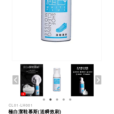
CL01-LH001
極白潔鞋慕斯(送瞬效刷)