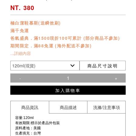
NT. 380
極白潔鞋慕斯(送瞬效刷)
滿千免運
爸氣盛典．滿1500現折100可累計 (部分商品不參加)
期間限定．滿88免運 (海外配送不參加)
...詳細內容
商品尺寸說明
-
+
加入購物車
商品資訊
商品描述
洗滌/注意事項
容量:120ml
有效期限:標示於產品外包裝
原料產地：美國
生產填充：台灣