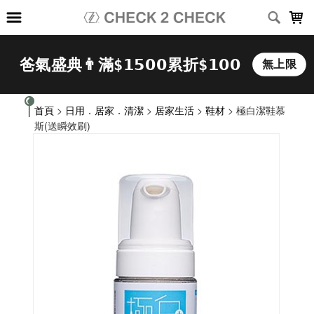
LOADING...
首頁
>
日用．居家．清潔
>
居家生活
>
鞋材
> 極白潔鞋慕
斯(送瞬效刷)