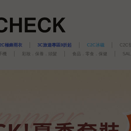
2C極鋒雨衣
3C旅遊專區9折起
C2C冰磁
C2C
手機
彩妝．保養．頭髮
食品．零食．保健
SA