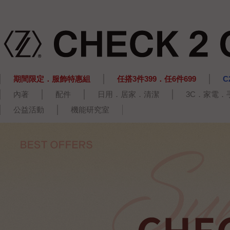
期間限定．服飾特惠組
任搭3件399．任6件699
C
內著
配件
日用．居家．清潔
3C．家電．
公益活動
機能研究室