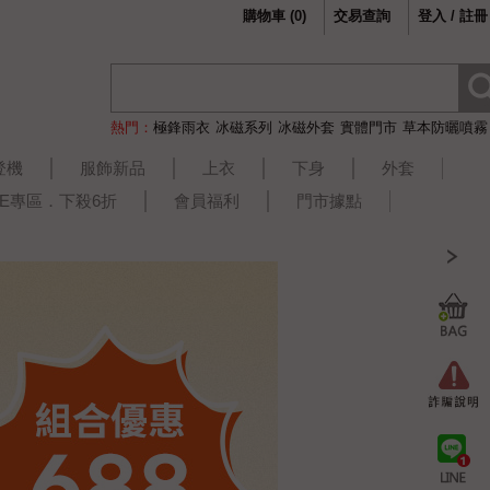
購物車
(
0
)
交易查詢
登入 / 註冊
熱門：
極鋒雨衣
冰磁系列
冰磁外套
實體門市
草本防曬噴霧
登機
服飾新品
上衣
下身
外套
LE專區．下殺6折
會員福利
門市據點