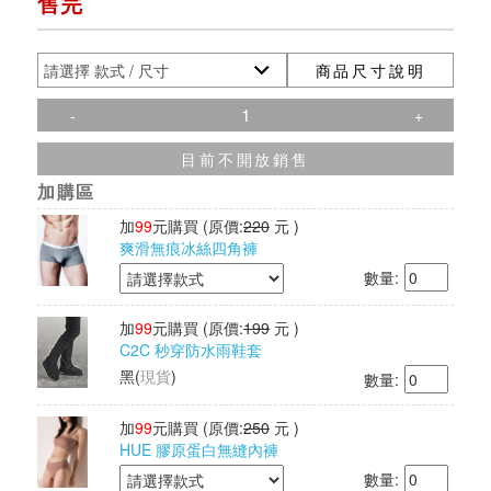
售完
商品尺寸說明
-
+
目前不開放銷售
加購區
加
99
元購買
(原價:
220
元 )
爽滑無痕冰絲四角褲
數量:
加
99
元購買
(原價:
199
元 )
C2C 秒穿防水雨鞋套
黑
(
現貨
)
數量:
加
99
元購買
(原價:
250
元 )
HUE 膠原蛋白無縫內褲
數量: