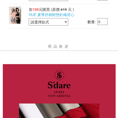
加
199
元購買
(原價:
415
元 )
HUE 夏季舒棉附墊針織背心
數量:
商品敘述