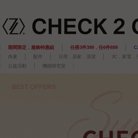
期間限定．服飾特惠組
任搭3件399．任6件699
C
內著
配件
日用．居家．清潔
3C．家電．
公益活動
機能研究室