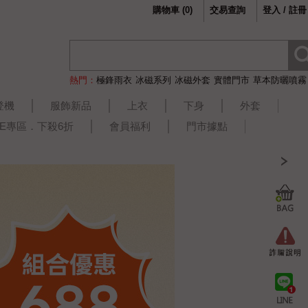
購物車
(
0
)
交易查詢
登入 / 註冊
熱門：
極鋒雨衣
冰磁系列
冰磁外套
實體門市
草本防曬噴霧
登機
服飾新品
上衣
下身
外套
LE專區．下殺6折
會員福利
門市據點