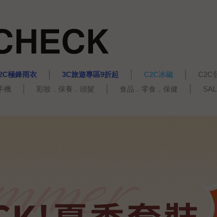
2C極鋒雨衣
3C旅遊專區9折起
C2C冰磁
C2C
手機
彩妝．保養．頭髮
食品．零食．保健
SA