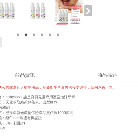
商品資訊
商品描述
法公告此為個人衛生用品，基於衛生考量無法接受退換，請同意再下單。
：babysassi 誰是寶貝兒童專用護齒泡沫牙膏
分：天然萃取綠茶兒茶素、山梨糖醇
50ml
容：已投保新光產物保險產品責任險1000萬元
：經Ecocrt歐盟有機認證
：3年(未開封)
台灣