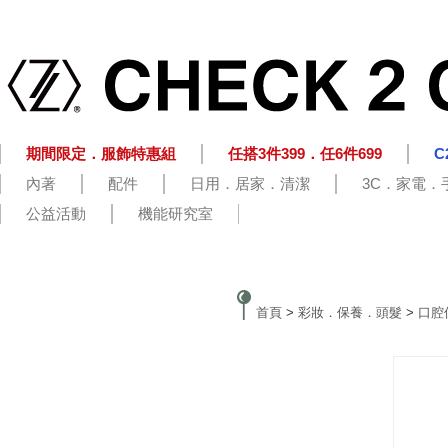
期間限定．服飾特惠組
任搭3件399．任6件699
C
內著
配件
日用．居家．清潔
3C．家電．
公益活動
機能研究室
首頁
>
彩妝．保養．頭髮
>
口腔