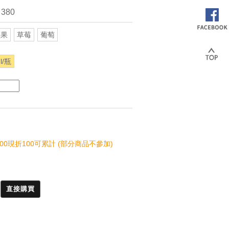
 380
蘋果
草莓
葡萄
l/瓶
00現折100可累計 (部分商品不參加)
直接購買