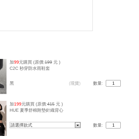
加
99
元購買
(原價:
199
元 )
C2C 秒穿防水雨鞋套
黑
(
現貨
)
數量:
加
199
元購買
(原價:
415
元 )
HUE 夏季舒棉附墊針織背心
請選擇款式
數量: