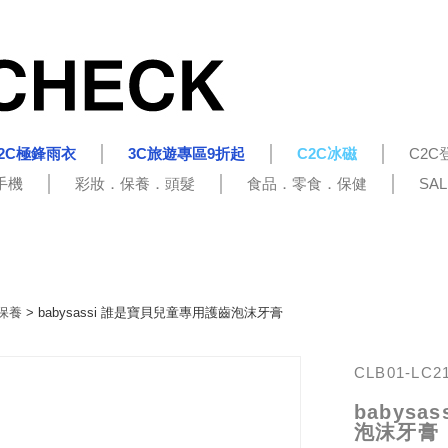
2C極鋒雨衣
3C旅遊專區9折起
C2C冰磁
C2C
手機
彩妝．保養．頭髮
食品．零食．保健
SA
保養
> babysassi 誰是寶貝兒童專用護齒泡沫牙膏
CLB01-LC2
babys
泡沫牙膏