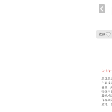
收藏
依消保
品牌品名
主要成
容量：約
投保內
其他檢驗
保存期限
產地：