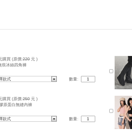
元購買
(原價:
220
元 )
無痕冰絲四角褲
擇款式
數量:
元購買
(原價:
250
元 )
E 膠原蛋白無縫內褲
擇款式
數量: