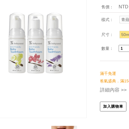
NTD
售價：
樣式：
青
尺寸：
50m
數量：
滿千免運
爸氣盛典．滿15
詳細內容 >>
加入購物車