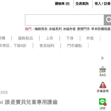
購物車
(
0
)
交易查詢
登入 / 註冊
熱門：
極鋒雨衣
冰磁系列
冰磁外套
實體門市
草本防曬噴霧
登機
服飾新品
上衣
下身
外套
LE專區．下殺6折
會員福利
門市據點
1003
assi 誰是寶貝兒童專用護齒