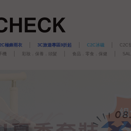
2C極鋒雨衣
3C旅遊專區9折起
C2C冰磁
C2C
手機
彩妝．保養．頭髮
食品．零食．保健
SA