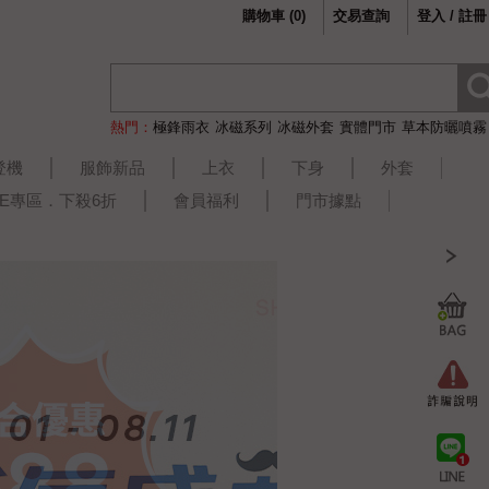
購物車
(
0
)
交易查詢
登入 / 註冊
熱門：
極鋒雨衣
冰磁系列
冰磁外套
實體門市
草本防曬噴霧
登機
服飾新品
上衣
下身
外套
LE專區．下殺6折
會員福利
門市據點