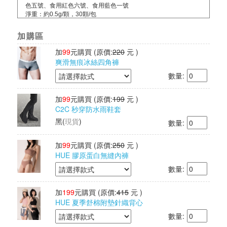
色五號、食用紅色六號、食用藍色一號
淨重：約0.5g/顆，30顆/包
食品業者登錄字號：B-200202828-00000-2
投保內容：已投保富邦產險產品責任險1000萬元
加購區
其他檢驗：經SGS檢驗通過
有效期限：依包裝所示
加
99
元購買
(原價:
220
元 )
保存期限：2年
爽滑無痕冰絲四角褲
產地：台灣
數量:
加
99
元購買
(原價:
199
元 )
C2C 秒穿防水雨鞋套
黑
(
現貨
)
數量:
加
99
元購買
(原價:
250
元 )
HUE 膠原蛋白無縫內褲
數量:
加
199
元購買
(原價:
415
元 )
HUE 夏季舒棉附墊針織背心
數量: