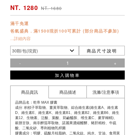
NT. 1280
NT. 1680
滿千免運
爸氣盛典．滿1500現折100可累計 (部分商品不參加)
...詳細內容
商品尺寸說明
-
+
加入購物車
商品資訊
商品描述
洗滌/注意事項
品牌品名：乾帝 MAX 膠囊
成分: 枳梖子萃取物、薑黃萃取物、綜合維生素(維生素A、維生素
D、維生素E、維生素K、維生素B1、維生素B2、維生素B6、維生
素12、生物素、泛酸、葉酸、菸鹼醯胺、维生素C、麥芽糊精)、
穀胱甘肽、南非醉茄萃取物、諾麗果濃縮醱酵、豬肝精粉、牛硫
酸、二氧化矽、専利植物乳桿菌
膠囊成分：明膠、硫酸月桂脂鈉、二氧化鈦、純水、甘油、食用黃