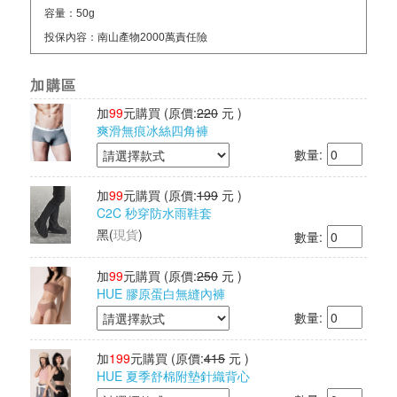
容量：50g
投保內容：南山產物2000萬責任險
保存期限：3年
加購區
產地：台灣
加
99
元購買
(原價:
220
元 )
爽滑無痕冰絲四角褲
數量:
加
99
元購買
(原價:
199
元 )
C2C 秒穿防水雨鞋套
黑
(
現貨
)
數量:
加
99
元購買
(原價:
250
元 )
HUE 膠原蛋白無縫內褲
數量:
加
199
元購買
(原價:
415
元 )
HUE 夏季舒棉附墊針織背心