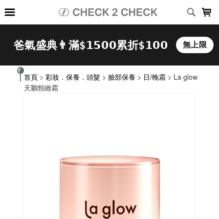
LOADING...
首頁
>
彩妝．保養．頭髮
>
臉部保養
>
日/晚霜
> La glow
天鵝頸緻霜