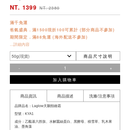
NT. 1399
NT. 2380
滿千免運
爸氣盛典．滿1500現折100可累計 (部分商品不參加)
期間限定．滿88免運 (海外配送不參加)
...詳細內容
商品尺寸說明
-
+
加入購物車
商品資訊
商品描述
洗滌/注意事項
品牌品名：Laglow天鵝頸緻霜
型號：KYA1
成分：乙酼基六胜肽、水解蠶絲蛋白、黑酵母、積雪草、乳木果
油、墨角藻