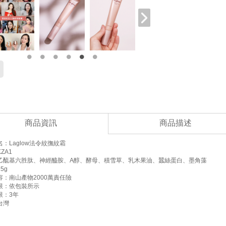
商品資訊
商品描述
：Laglow法令紋撫紋霜
ZA1
乙酼基六胜肽、神經醯胺、A醇、酵母、積雪草、乳木果油、蠶絲蛋白、墨角藻
5g
容：南山產物2000萬責任險
限：依包裝所示
限：3年
台灣