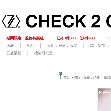
期間限定．服飾特惠組
任搭3件399．任6件699
C
內著
配件
日用．居家．清潔
3C．家電．
公益活動
機能研究室
首頁
>
彩妝．保養．頭髮
>
臉部