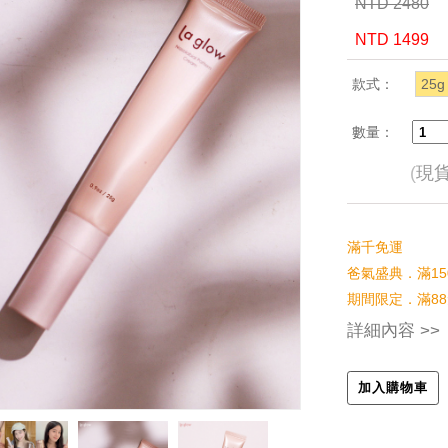
NTD 2480
NTD 1499
款式：
25g
數量：
(
現
滿千免運
爸氣盛典．滿15
期間限定．滿88
詳細內容 >>
加入購物車