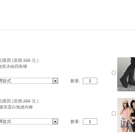
元購買
(原價:
220
元 )
無痕冰絲四角褲
擇款式
數量:
元購買
(原價:
250
元 )
E 膠原蛋白無縫內褲
擇款式
數量: