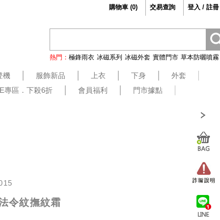
購物車
(
0
)
交易查詢
登入 / 註冊
熱門：
極鋒雨衣
冰磁系列
冰磁外套
實體門市
草本防曬噴霧
登機
服飾新品
上衣
下身
外套
LE專區．下殺6折
會員福利
門市據點
015
w 法令紋撫紋霜