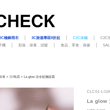
2C極鋒雨衣
3C旅遊專區9折起
C2C冰磁
C2C
手機
彩妝．保養．頭髮
食品．零食．保健
SA
保養
>
日/晚霜
> La glow 法令紋撫紋霜
CLC01-LI10
La glo