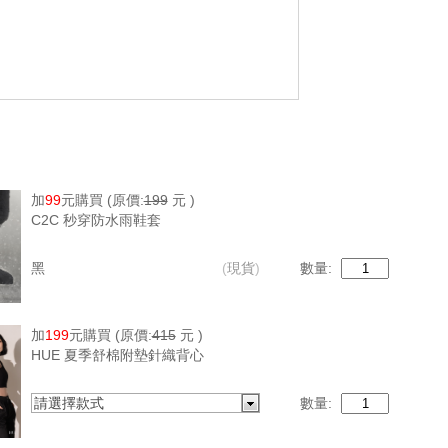
加
99
元購買
(原價:
199
元 )
C2C 秒穿防水雨鞋套
黑
(
現貨
)
數量:
加
199
元購買
(原價:
415
元 )
HUE 夏季舒棉附墊針織背心
請選擇款式
數量: