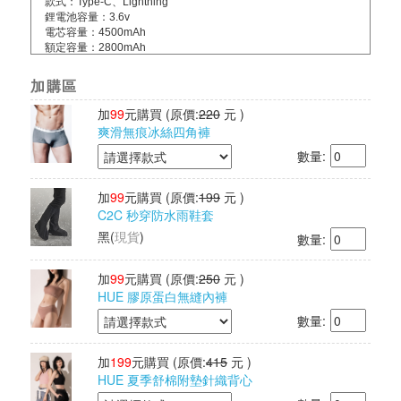
款式：Type-C、Lightning
鋰電池容量：3.6v
電芯容量：4500mAh
額定容量：2800mAh
輸入：5V=1.5A
輸出：5V=1.5A
加購區
轉換率：62％
投保內容：本產品已投保富邦產險兩千萬
加
99
元購買
(原價:
220
元 )
BSMI認證字號：R55885
爽滑無痕冰絲四角褲
執行標準：GB/T35590-2017
數量:
配件：
Type-C款-Type-C充電線*1+說明書*1+收納袋*1
Lightning蘋果款-說明書*1+收納袋*1
加
99
元購買
(原價:
199
元 )
產地：中國製造/台灣監製
C2C 秒穿防水雨鞋套
保固：主商品非人為損壞保固1年，贈品配件不在保固範圍內(維修
需自行負擔來回運費)
黑
(
現貨
)
數量:
加
99
元購買
(原價:
250
元 )
HUE 膠原蛋白無縫內褲
數量:
加
199
元購買
(原價:
415
元 )
HUE 夏季舒棉附墊針織背心