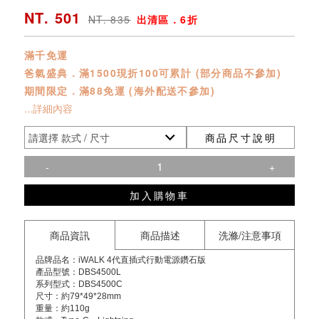
NT. 501
NT. 835
出清區．6折
滿千免運
爸氣盛典．滿1500現折100可累計 (部分商品不參加)
期間限定．滿88免運 (海外配送不參加)
...詳細內容
商品尺寸說明
-
+
加入購物車
商品資訊
商品描述
洗滌/注意事項
品牌品名：iWALK 4代直插式行動電源鑽石版
產品型號：DBS4500L
系列型式：DBS4500C
尺寸：約79*49*28mm
重量：約110g