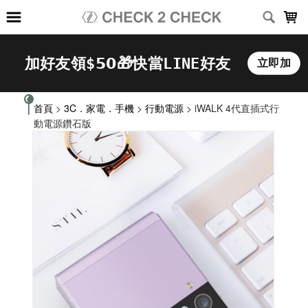
LOADING...
首頁
>
3C．家電．手機
>
行動電源
> iWALK 4代直插式行
動電源鑽石版