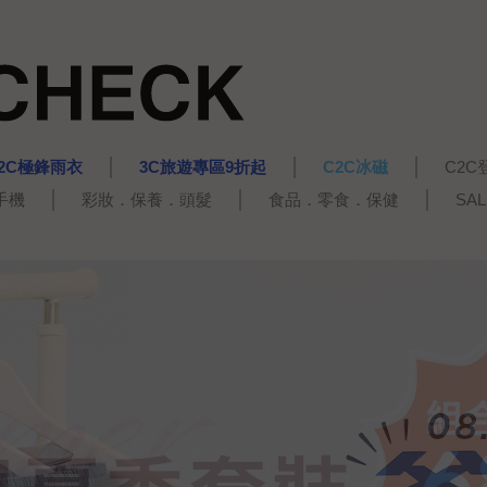
2C極鋒雨衣
3C旅遊專區9折起
C2C冰磁
C2C
手機
彩妝．保養．頭髮
食品．零食．保健
SA