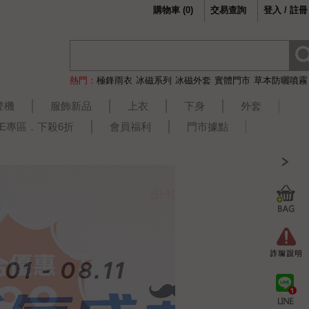
購物車
(
0
)
交易查詢
登入 / 註冊
熱門：
極鋒雨衣
冰磁系列
冰磁外套
實體門市
草本防曬噴霧
登機
服飾新品
上衣
下身
外套
LE專區．下殺6折
會員福利
門市據點