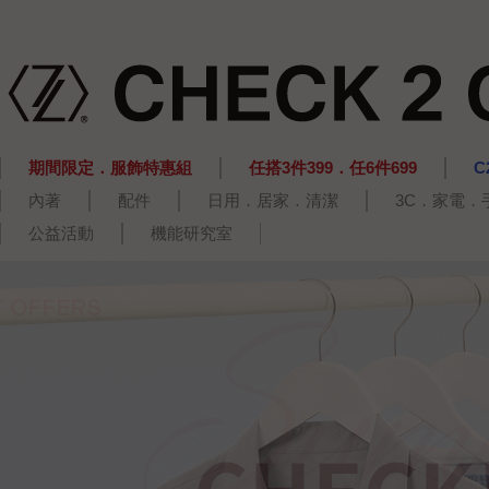
期間限定．服飾特惠組
任搭3件399．任6件699
C
內著
配件
日用．居家．清潔
3C．家電．
公益活動
機能研究室