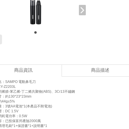
商品資訊
商品描述
：SAMPO 電動鼻毛刀
-Z2203L
烯腈-苯乙烯-丁二烯共聚物(ABS)、3Cr13不鏽鋼
：約130*23*23mm
44g±5%
：3號AA電池*1(本產品不附電池)
：DC 1.5V
耗電功率：0.5W
容：已投保富邦產險2000萬
理毛刷*1+保證書*1+說明書*1