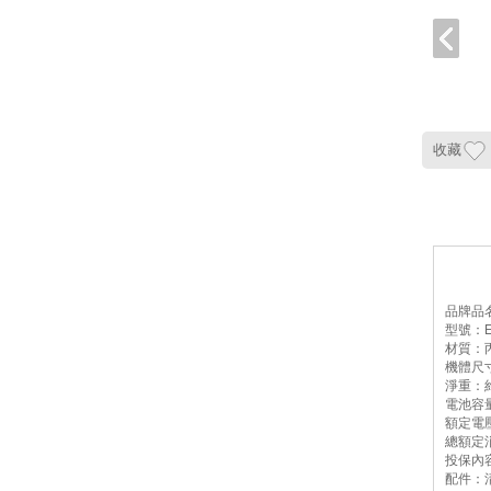
收藏
品牌品名
型號：EY
材質：丙
機體尺寸
淨重：約
電池容量
額定電壓
總額定消
投保內
配件：清