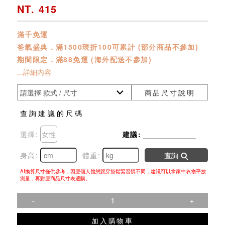
NT. 415
滿千免運
爸氣盛典．滿1500現折100可累計 (部分商品不參加)
期間限定．滿88免運 (海外配送不參加)
...詳細內容
商品尺寸說明
查詢建議的尺碼
選擇:
女性
建議:
身高:
體重:
查詢
AI換算尺寸僅供參考，因應個人體態跟穿搭鬆緊習慣不同，建議可以拿家中衣物平放
測量，再對應商品尺寸表選購。
-
+
加入購物車