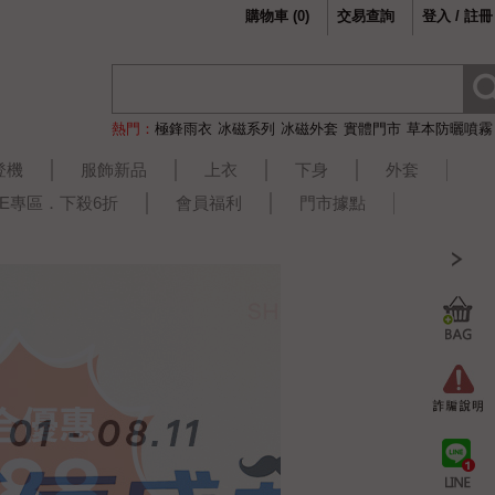
購物車
(
0
)
交易查詢
登入 / 註冊
熱門：
極鋒雨衣
冰磁系列
冰磁外套
實體門市
草本防曬噴霧
登機
服飾新品
上衣
下身
外套
LE專區．下殺6折
會員福利
門市據點