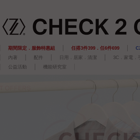
期間限定．服飾特惠組
任搭3件399．任6件699
C
內著
配件
日用．居家．清潔
3C．家電．
公益活動
機能研究室