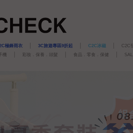
2C極鋒雨衣
3C旅遊專區9折起
C2C冰磁
C2C
手機
彩妝．保養．頭髮
食品．零食．保健
SA