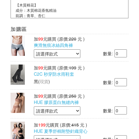
【木質棉花】
成分：木質棉花香氛精油
前調：青草、杏仁
中調：茉莉、鈴蘭
後調：香草、麝香
加購區
其他檢驗：經SGS檢驗、IFRA國際認證通過
精油產地：德國
加
99
元購買
(原價:
220
元 )
爽滑無痕冰絲四角褲
【伯爵紅茶】
數量:
成分：伯爵紅茶香氛精油
前調：海洋甜柑
中調：玫瑰茶
加
99
元購買
(原價:
199
元 )
後調：白麝香
C2C 秒穿防水雨鞋套
其他檢驗：經SGS檢驗、IFRA國際認證通過
精油產地：英國
黑
(
現貨
)
數量:
【海鹽鼠尾草】
成分：海鹽鼠尾草香氛精油
加
99
元購買
(原價:
250
元 )
前調：佛手柑
HUE 膠原蛋白無縫內褲
中調：橙花
數量:
後調：琥珀、廣藿香
其他檢驗：經SGS檢驗、IFRA國際認證通過
精油產地：法國
加
199
元購買
(原價:
415
元 )
HUE 夏季舒棉附墊針織背心
【煙燻皮革】
成分：煙燻皮革香氛精油