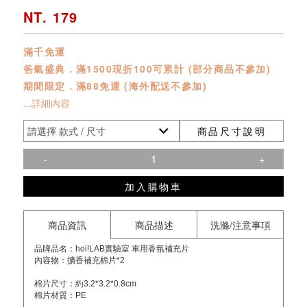
NT. 179
滿千免運
爸氣盛典．滿1500現折100可累計 (部分商品不參加)
期間限定．滿88免運 (海外配送不參加)
...詳細內容
商品尺寸說明
-
+
加入購物車
商品資訊
商品描述
洗滌/注意事項
品牌品名：hoi!LAB實驗室 車用香氛補充片
內容物：擴香補充棉片*2
棉片尺寸：約3.2*3.2*0.8cm
棉片材質：PE