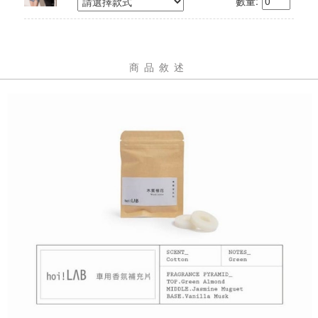
數量:
前調：黑醋栗
中調：肉豆蔻、天竺葵
後調：廣藿香
其他檢驗：經SGS檢驗、IFRA國際認證通過
精油產地：德國
商品敘述
【雪松檀木】
成分：雪松檀木香氛精油
前調：迷迭香
中調：紫羅蘭、古芸香
後調：檀木、乳香
其他檢驗：經SGS檢驗、IFRA國際認證通過
精油產地：德國
投保內容：已投保富邦產品青任險3200萬
有效期限：3年
保固：主商品非人為損壞保固一年，贈品配件不在保固範圍內(維
修需自行負擔來回運費)