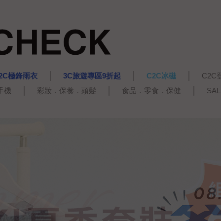
2C極鋒雨衣
3C旅遊專區9折起
C2C冰磁
C2C
手機
彩妝．保養．頭髮
食品．零食．保健
SA