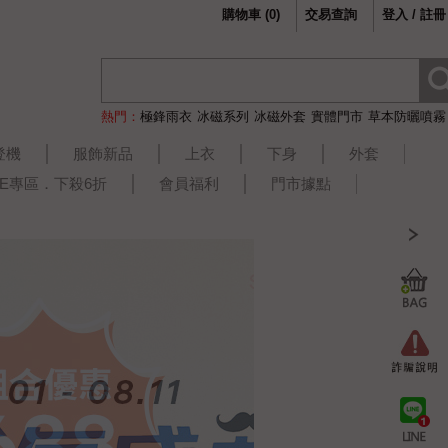
購物車
(
0
)
交易查詢
登入 / 註冊
熱門：
極鋒雨衣
冰磁系列
冰磁外套
實體門市
草本防曬噴霧
登機
服飾新品
上衣
下身
外套
LE專區．下殺6折
會員福利
門市據點