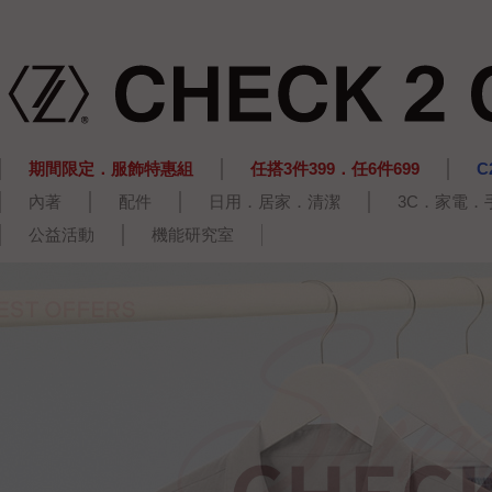
期間限定．服飾特惠組
任搭3件399．任6件699
C
內著
配件
日用．居家．清潔
3C．家電．
公益活動
機能研究室