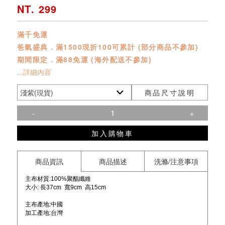
NT. 299
滿千免運
爸氣盛典．滿1500現折100可累計 (部分商品不參加)
期間限定．滿88免運 (海外配送不參加)
...詳細內容
商品尺寸說明
-
+
加入購物車
商品資訊
商品描述
洗滌/注意事項
主布材質:
100%聚酯纖維
大小: 長37cm 寬9cm 高15cm
主布產地:中國
加工產地:
台灣