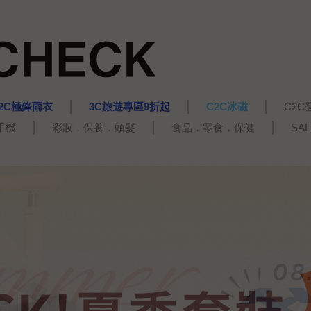
2C極鋒雨衣
3C旅遊專區9折起
C2C冰磁
C2C
手機
彩妝．保養．頭髮
食品．零食．保健
SA