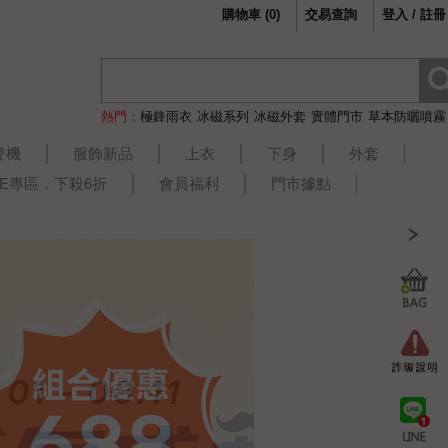
購物車
(
0
)
交易查詢
登入 / 註冊
熱門：
極鋒雨衣
冰磁系列
冰磁外套
實體門市
草本防曬噴霧
登機
服飾新品
上衣
下身
外套
LE專區．下殺6折
會員福利
門市據點