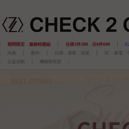
期間限定．服飾特惠組
任搭3件399．任6件699
C
內著
配件
日用．居家．清潔
3C．家電．
公益活動
機能研究室