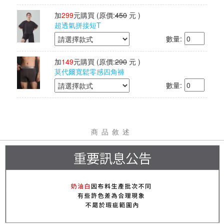
加
299
元購買
(原價:
450
元 )
超透氣拼接短T
數量:
加
149
元購買
(原價:
290
元 )
莫代爾寬鬆零感四角褲
數量:
商品敘述