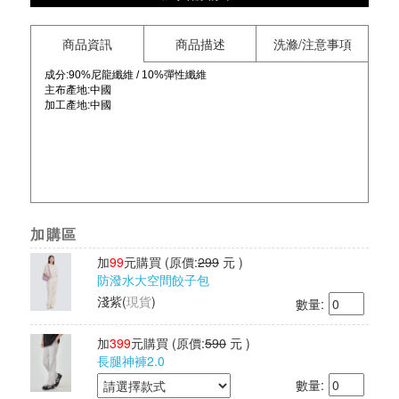
商品資訊
商品描述
洗滌/注意事項
成分:90%尼龍纖維 / 10%彈性纖維
主布產地:中國
加工產地:中國
加購區
加
99
元購買
(原價:
299
元 )
防潑水大空間餃子包
淺紫
(
現貨
)
數量:
加
399
元購買
(原價:
590
元 )
長腿神褲2.0
數量: