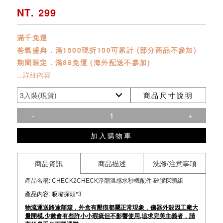
NT. 299
滿千免運
爸氣盛典．滿1500現折100可累計 (部分商品不參加)
期間限定．滿88免運 (海外配送不參加)
...詳細內容
商品尺寸說明
-
+
加入購物車
商品資訊
商品描述
洗滌/注意事項
產品名稱: CHECK2CHECK
淨顏溫感水秒機配件 矽膠探頭組
產品內容: 吸嘴探頭*3
物流運送路途顛簸﹐外盒有壓痕都屬正常現象﹐儀器外殼因工廠大
量開模,少數會有些許小小瑕疵但不影響使用,追求完美主義者﹐請