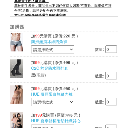
高抬貴手勿下單選購。
基於衛生考量，商品售出不因任何個人因素(不喜歡、與想像不符
合等)退貨，請務必配合再下單選購。
本公司保留任何爭議之最終決定權。
加購區
加
99
元購買
(原價:
220
元 )
爽滑無痕冰絲四角褲
數量:
加
99
元購買
(原價:
199
元 )
C2C 秒穿防水雨鞋套
黑
(
現貨
)
數量:
加
99
元購買
(原價:
250
元 )
HUE 膠原蛋白無縫內褲
數量:
加
199
元購買
(原價:
415
元 )
HUE 夏季舒棉附墊針織背心