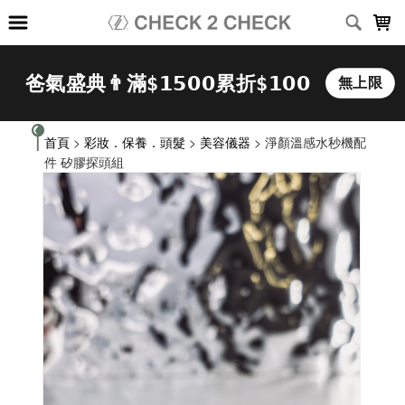
LOADING...
首頁
>
彩妝．保養．頭髮
>
美容儀器
> 淨顏溫感水秒機配
件 矽膠探頭組