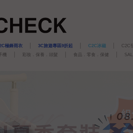
2C極鋒雨衣
3C旅遊專區9折起
C2C冰磁
C2C
手機
彩妝．保養．頭髮
食品．零食．保健
SA