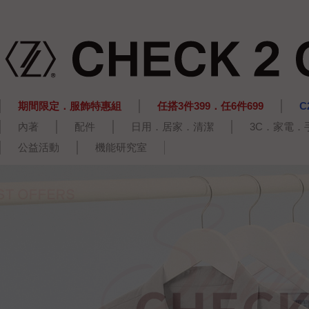
期間限定．服飾特惠組
任搭3件399．任6件699
C
內著
配件
日用．居家．清潔
3C．家電．
公益活動
機能研究室