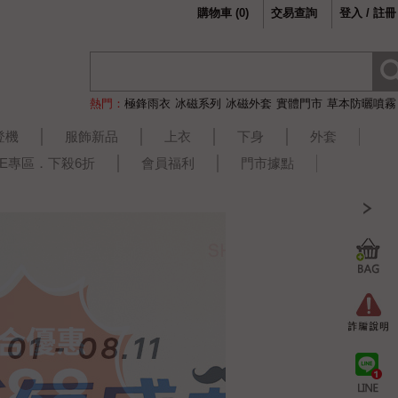
購物車
(
0
)
交易查詢
登入 / 註冊
熱門：
極鋒雨衣
冰磁系列
冰磁外套
實體門市
草本防曬噴霧
登機
服飾新品
上衣
下身
外套
LE專區．下殺6折
會員福利
門市據點