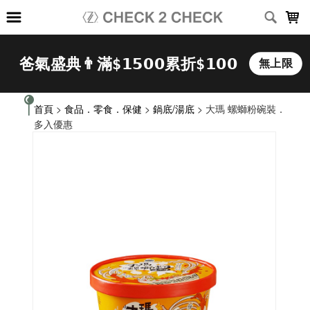
LOADING...
首頁
>
食品．零食．保健
>
鍋底/湯底
> 大瑪 螺螄粉碗裝．
多入優惠