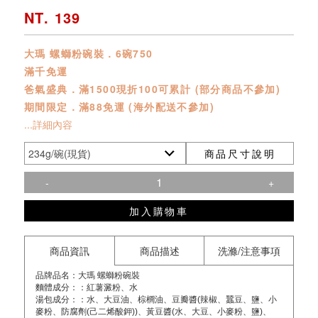
NT. 139
大瑪 螺螄粉碗裝．6碗750
滿千免運
爸氣盛典．滿1500現折100可累計 (部分商品不參加)
期間限定．滿88免運 (海外配送不參加)
...詳細內容
商品尺寸說明
-
+
加入購物車
商品資訊
商品描述
洗滌/注意事項
品牌品名：大瑪 螺螄粉碗裝
麵體成分：：紅薯澱粉、水
湯包成分：：水、大豆油、棕櫚油、豆瓣醬(辣椒、蠶豆、鹽、小
麥粉、防腐劑(己二烯酸鉀))、黃豆醬(水、大豆、小麥粉、鹽)、