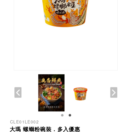
CLE01LE002
大瑪 螺螄粉碗裝．多入優惠