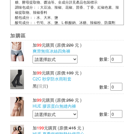
糖、酵母提取物、醬油等。全成分詳見產品包裝標示
調味包成分：：大豆油、辣椒、花椒、茴香、丁香、紅椒色素、辣
椒提取物、辣椒香料
醋包成分：：水、大米、鹽
酸筍成分：：竹筍、水、鹽、L-麩酸鈉、冰糖、辣椒粉、防腐劑
(己二烯酸鉀)
蔬菜包成分：醃酸豆角(長豆、水、鹽)、醃蘿蔔(蘿蔔乾、鹽、L-麩
加購區
酸鈉、檸檬酸等。全成分詳見產品包裝標示
配料包成分：花生、腐竹(黃豆、水、小麥粉、鹽)、棕櫚油、鹽、
加
99
元購買
(原價:
220
元 )
糖、L-麩酸鈉
爽滑無痕冰絲四角褲
容量：約234g/碗
數量:
食品業者登錄字號：M-154957418-00000-3
投保內容：已投保產品責任險2000萬元
其他檢驗：經SGS檢驗通過、無添加動物成分
加
99
元購買
(原價:
199
元 )
有效期限：如包裝所示
C2C 秒穿防水雨鞋套
保存期限：12個月
產地：馬來西亞
黑
(
現貨
)
數量:
加
99
元購買
(原價:
250
元 )
HUE 膠原蛋白無縫內褲
數量:
加
199
元購買
(原價:
415
元 )
HUE 夏季舒棉附墊針織背心