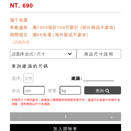
NT. 690
滿千免運
爸氣盛典．滿1500現折100可累計 (部分商品不參加)
期間限定．滿88免運 (海外配送不參加)
...詳細內容
商品尺寸說明
查詢建議的尺碼
選擇:
女性
建議:
身高:
體重:
查詢
AI換算尺寸僅供參考，因應個人體態跟穿搭鬆緊習慣不同，建議可以拿家中衣物平放
測量，再對應商品尺寸表選購。
-
+
加入購物車