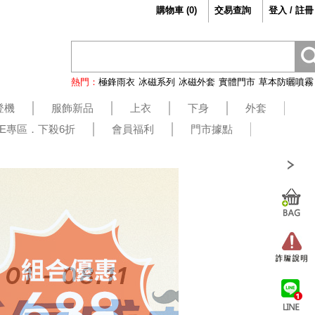
購物車
(
0
)
交易查詢
登入 / 註冊
熱門：
極鋒雨衣
冰磁系列
冰磁外套
實體門市
草本防曬噴霧
登機
服飾新品
上衣
下身
外套
LE專區．下殺6折
會員福利
門市據點