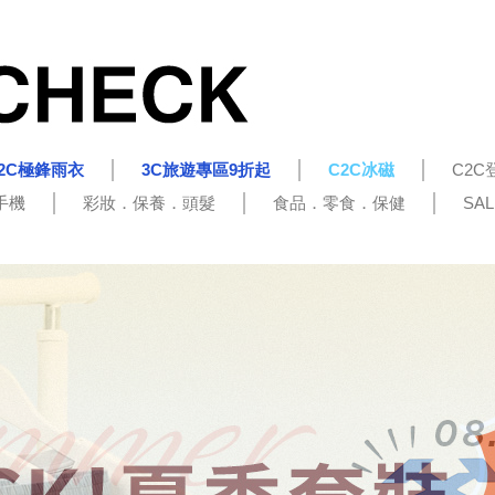
2C極鋒雨衣
3C旅遊專區9折起
C2C冰磁
C2C
手機
彩妝．保養．頭髮
食品．零食．保健
SA