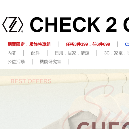
期間限定．服飾特惠組
任搭3件399．任6件699
C
內著
配件
日用．居家．清潔
3C．家電．
公益活動
機能研究室