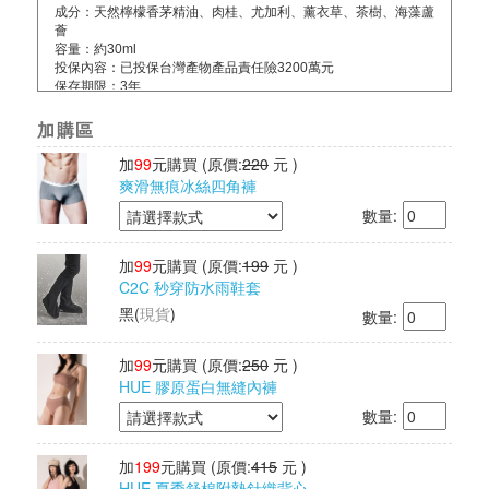
成分：天然檸檬香茅精油、肉桂、尤加利、薰衣草、茶樹、海藻蘆
薈
容量：約30ml
投保內容：已投保台灣產物產品責任險3200萬元
保存期限：3年
產地：台灣
加購區
加
99
元購買
(原價:
220
元 )
爽滑無痕冰絲四角褲
數量:
加
99
元購買
(原價:
199
元 )
C2C 秒穿防水雨鞋套
黑
(
現貨
)
數量:
加
99
元購買
(原價:
250
元 )
HUE 膠原蛋白無縫內褲
數量:
加
199
元購買
(原價:
415
元 )
HUE 夏季舒棉附墊針織背心