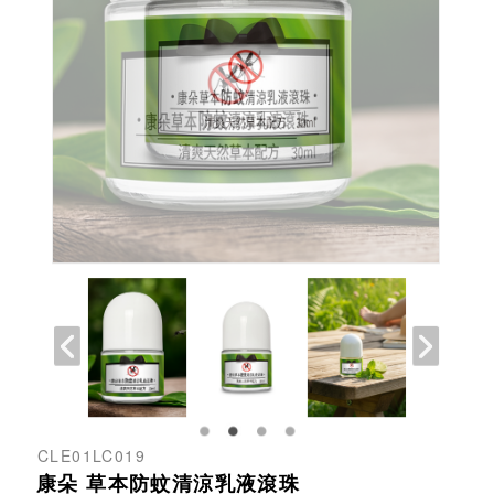
CLE01LC019
康朵 草本防蚊清涼乳液滾珠