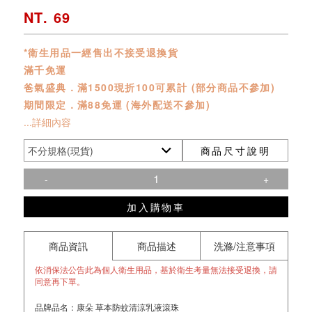
NT. 69
*衛生用品一經售出不接受退換貨
滿千免運
爸氣盛典．滿1500現折100可累計 (部分商品不參加)
期間限定．滿88免運 (海外配送不參加)
...詳細內容
商品尺寸說明
-
+
加入購物車
商品資訊
商品描述
洗滌/注意事項
依消保法公告此為個人衛生用品，基於衛生考量無法接受退換，請
同意再下單。
品牌品名：康朵 草本防蚊清涼乳液滾珠