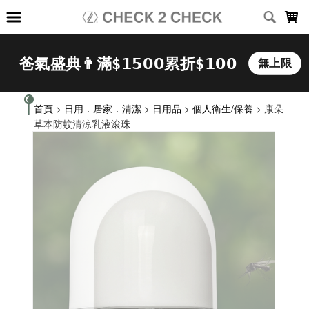
LOADING...
首頁
>
日用．居家．清潔
>
日用品
>
個人衛生/保養
> 康朵
草本防蚊清涼乳液滾珠