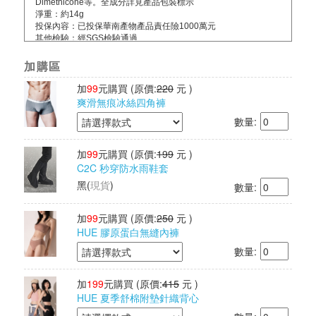
Dimethicone等。全成分詳見產品包裝標示
淨重：約14g
投保內容：已投保華南產物產品責任險1000萬元
其他檢驗：經SGS檢驗通過
保存期限：3年
產地：韓國
加購區
加
99
元購買
(原價:
220
元 )
爽滑無痕冰絲四角褲
數量:
加
99
元購買
(原價:
199
元 )
C2C 秒穿防水雨鞋套
黑
(
現貨
)
數量:
加
99
元購買
(原價:
250
元 )
HUE 膠原蛋白無縫內褲
數量:
加
199
元購買
(原價:
415
元 )
HUE 夏季舒棉附墊針織背心