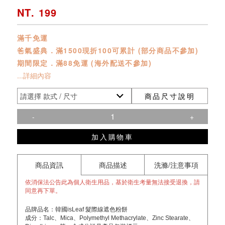
NT. 199
滿千免運
爸氣盛典．滿1500現折100可累計 (部分商品不參加)
期間限定．滿88免運 (海外配送不參加)
...詳細內容
商品尺寸說明
-
+
加入購物車
商品資訊
商品描述
洗滌/注意事項
依消保法公告此為個人衛生用品，基於衛生考量無法接受退換，請
同意再下單。
品牌品名：韓國isLeaf 髮際線遮色粉餅
成分：Talc、Mica、Polymethyl Methacrylate、Zinc Stearate、