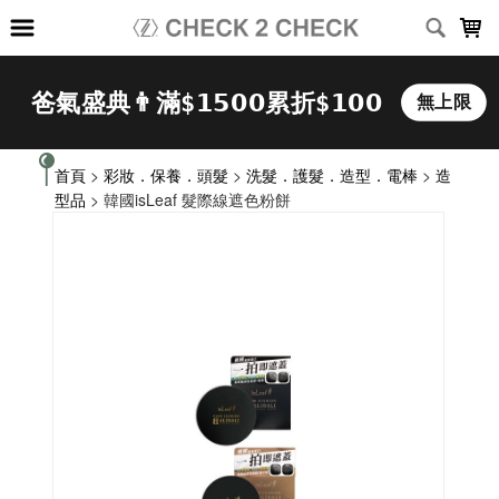
LOADING...
首頁
>
彩妝．保養．頭髮
>
洗髮．護髮．造型．電棒
>
造
型品
> 韓國isLeaf 髮際線遮色粉餅