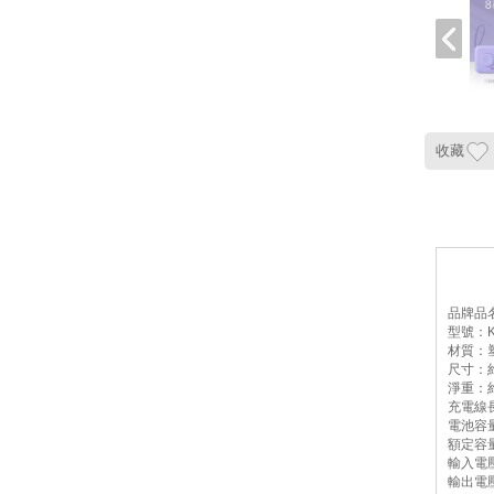
收藏
品牌品名
型號：KP
材質：
尺寸：約6
淨重：約
充電線長
電池容量：
額定容量(
輸入電壓/
輸出電