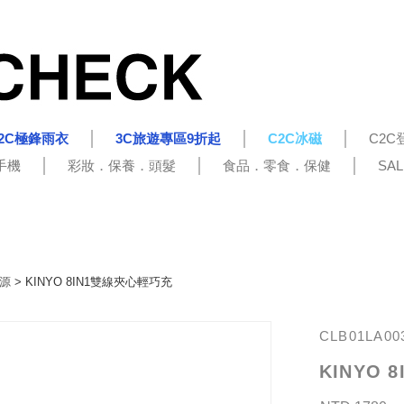
2C極鋒雨衣
3C旅遊專區9折起
C2C冰磁
C2C
手機
彩妝．保養．頭髮
食品．零食．保健
SA
源
> KINYO 8IN1雙線夾心輕巧充
CLB01LA00
KINYO