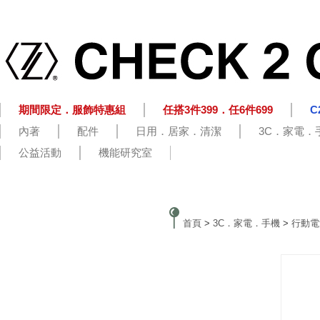
期間限定．服飾特惠組
任搭3件399．任6件699
C
內著
配件
日用．居家．清潔
3C．家電．
公益活動
機能研究室
首頁
>
3C．家電．手機
>
行動電