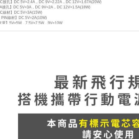
-C接孔】DC 5V=2.4A，DC 9V=2.22A，DC 12V=1.67A(20W)
A接孔】DC 5V=3A，DC 9V=2A，DC 12V=1.5A(18W)
-C線材】DC 5V=3A(15W)
PIN線材】DC 5V=2A(10W)
電】5V=5W，7.5V=7.5W，9V=10W
tch手錶無線充電】5V=2W
(USB-A接孔+Type-C接孔+Type-C線材+蘋果8 PIN線材)+無線充電+iWatch手錶無線充電
容：已投保兆豐產物產品責任險3200萬元
認證字號：R51023
證字號：CCAH24LP6120T1
ype-C充電線*1+說明書(保證書)*1
中國製造/台灣監製
主商品非人為損壞保固一年，贈品配件不在保固範圍內(維修需自行負擔來回運費)