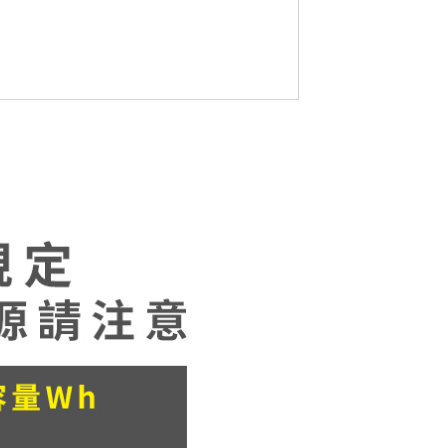
=5V，1.0A(Total)+5W+2W(12W Max)