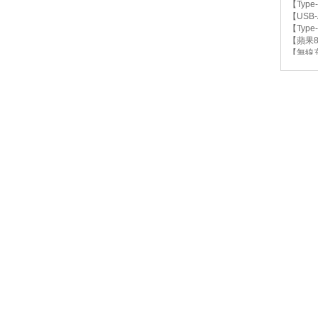
【Type
【USB-
【Type
【蘋果8 
【無線充
【iWa
合計輸出：
投保內
BSMI
NCC認
配件：T
產地：
保固：