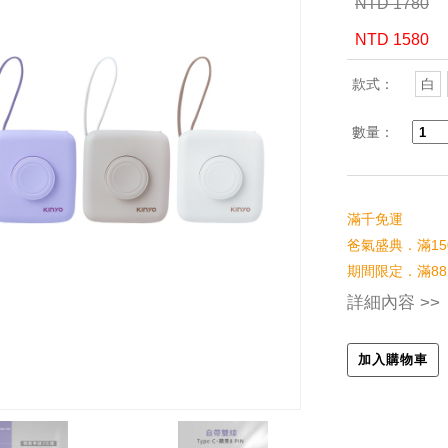
NTD 1780
NTD 1580
款式：
白
數量：
滿千免運
爸氣盛典．滿15
期間限定．滿88
詳細內容 >>
加入購物車