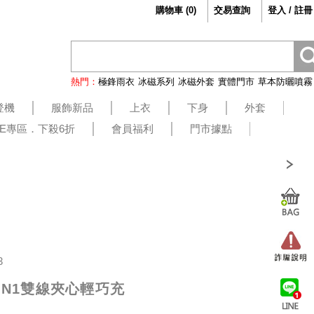
購物車
(
0
)
交易查詢
登入 / 註冊
熱門：
極鋒雨衣
冰磁系列
冰磁外套
實體門市
草本防曬噴霧
登機
服飾新品
上衣
下身
外套
LE專區．下殺6折
會員福利
門市據點
3
 8IN1雙線夾心輕巧充