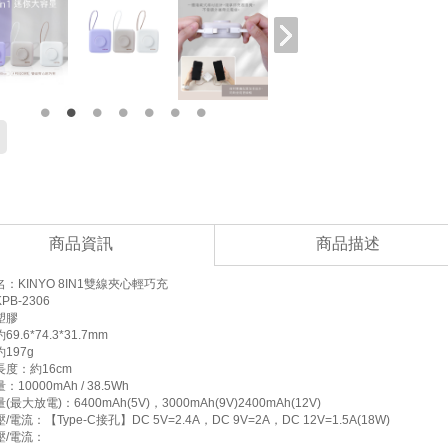
商品資訊
商品描述
：KINYO 8IN1雙線夾心輕巧充
B-2306
塑膠
9.6*74.3*31.7mm
197g
度：約16cm
10000mAh / 38.5Wh
最大放電)：6400mAh(5V)，3000mAh(9V)2400mAh(12V)
電流：【Type-C接孔】DC 5V=2.4A，DC 9V=2A，DC 12V=1.5A(18W)
壓/電流：