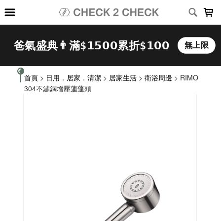
LOADING...
首頁
>
日用．居家．清潔
>
居家生活
>
衛浴周邊
> RIMO
304不鏽鋼增壓蓮蓬頭