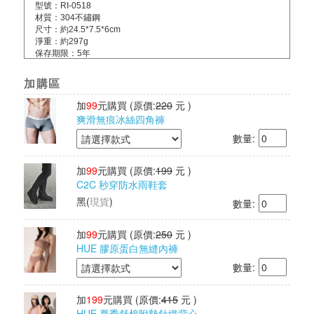
型號：RI-0518
材質：304不鏽鋼
尺寸：約24.5*7.5*6cm
淨重：約297g
保存期限：5年
配件：收納袋*1+無香濾芯*1
產地：中國製造/台灣監製
加購區
保固：主商品非人為損壞保固一年，贈品配件不在保固範圍內(維
修需自行負擔來回運費)
加
99
元購買
(原價:
220
元 )
爽滑無痕冰絲四角褲
數量:
加
99
元購買
(原價:
199
元 )
C2C 秒穿防水雨鞋套
黑
(
現貨
)
數量:
加
99
元購買
(原價:
250
元 )
HUE 膠原蛋白無縫內褲
數量:
加
199
元購買
(原價:
415
元 )
HUE 夏季舒棉附墊針織背心