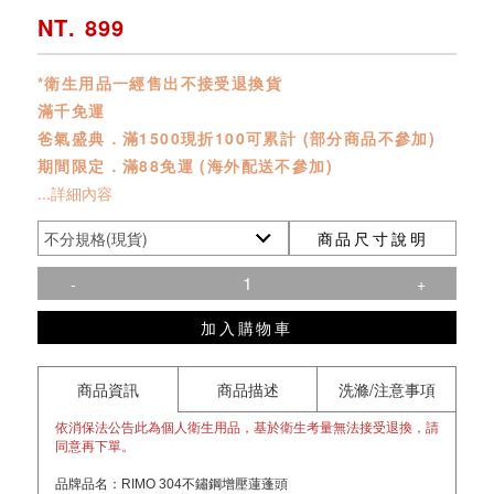
NT. 899
*衛生用品一經售出不接受退換貨
滿千免運
爸氣盛典．滿1500現折100可累計 (部分商品不參加)
期間限定．滿88免運 (海外配送不參加)
...詳細內容
商品尺寸說明
-
+
加入購物車
商品資訊
商品描述
洗滌/注意事項
依消保法公告此為個人衛生用品，基於衛生考量無法接受退換，請
同意再下單。
品牌品名：RIMO 304不鏽鋼增壓蓮蓬頭