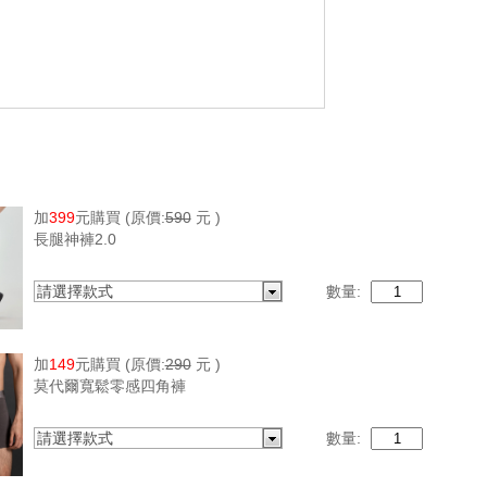
加
399
元購買
(原價:
590
元 )
長腿神褲2.0
請選擇款式
數量:
加
149
元購買
(原價:
290
元 )
莫代爾寬鬆零感四角褲
請選擇款式
數量: