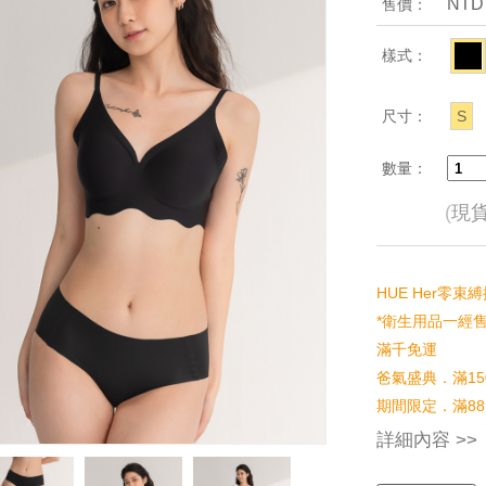
NTD
售價：
樣式：
尺寸：
S
數量：
(
現
HUE Her零束
*衛生用品一經
滿千免運
爸氣盛典．滿15
期間限定．滿88
詳細內容 >>