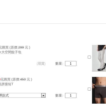
元購買
(原價:
299
元 )
水大空間餃子包
(
現貨
)
數量:
9
元購買
(原價:
450
元 )
氣拼接短T
擇款式
數量: