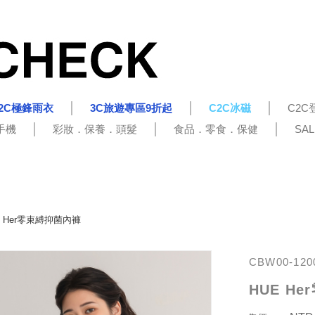
2C極鋒雨衣
3C旅遊專區9折起
C2C冰磁
C2C
手機
彩妝．保養．頭髮
食品．零食．保健
SA
E Her零束縛抑菌內褲
CBW00-120
HUE H