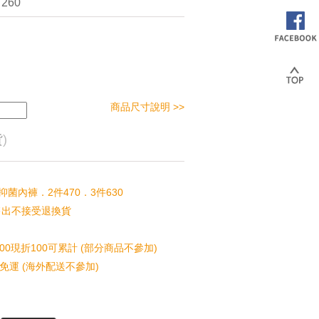
 260
商品尺寸說明 >>
貨
)
縛抑菌內褲．2件470．3件630
售出不接受退換貨
00現折100可累計 (部分商品不參加)
免運 (海外配送不參加)