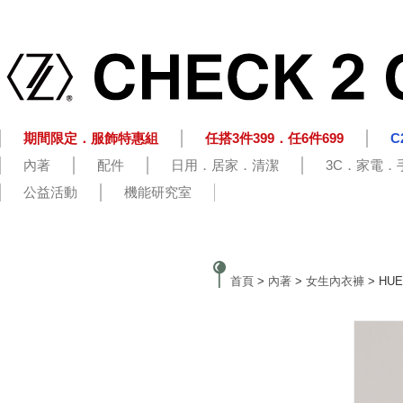
期間限定．服飾特惠組
任搭3件399．任6件699
C
內著
配件
日用．居家．清潔
3C．家電．
公益活動
機能研究室
首頁
>
內著
>
女生內衣褲
> HU