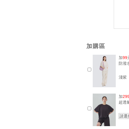
加購區
加
99
防潑
淺紫
加
29
超透
請選