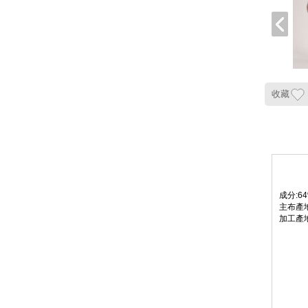
收藏
成分:6
主布產
加工產