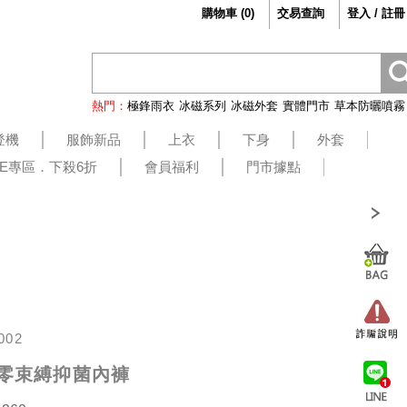
購物車
(
0
)
交易查詢
登入 / 註冊
熱門：
極鋒雨衣
冰磁系列
冰磁外套
實體門市
草本防曬噴霧
登機
服飾新品
上衣
下身
外套
LE專區．下殺6折
會員福利
門市據點
002
er零束縛抑菌內褲