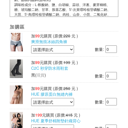
鈉、醋磺內酯鉀(甜味劑)
調味粉成分：L-麩酸鈉、鹽、白胡椒、蒜頭、洋蔥、麥芽糊精、
糖、琥珀酸二鈉、甘草、胺基乙酸、5'-次黃嘌呤核苷磷酸二鈉、
大茴、5'-鳥嘌呤核苷磷酸二鈉、肉桂、山奈、小茴、二氧化矽、
丁香、花椒、陳皮
淨重：約45g/包
加購區
【新疆孜然】
加
99
元購買
(原價:
220
元 )
甜不辣成分：精製魚漿(旗魚、鯛魚、虱目魚)、黃豆粉、樹薯澱
爽滑無痕冰絲四角褲
粉、食鹽、大豆油、棕櫚油、碳酸氫鈉、蒜頭、檸檬酸、多磷酸
數量:
鈉、醋磺內酯鉀(甜味劑)
調味粉成分：孜然粉、胡椒粉、L-麩酸鈉、5’-次黃嘌呤核苷磷酸
二鈉、5’-鳥嘌呤核苷磷酸二鈉
加
99
元購買
(原價:
199
元 )
淨重：約45g/包
C2C 秒穿防水雨鞋套
【醬燒海苔】
黑
(
現貨
)
數量:
甜不辣成分成分：精製魚漿(旗魚、鯛魚、虱目魚)、黃豆粉、樹薯
澱粉、食鹽、大豆油、棕櫚油、碳酸氫鈉、蒜頭、檸檬酸、多磷酸
鈉、醋磺內酯鉀(甜味劑)
加
99
元購買
(原價:
250
元 )
調味粉成分：海苔細片、純釀造醬油、麥芽糊精、小麥澱粉、砂
HUE 膠原蛋白無縫內褲
糖、琥珀酸二鈉、5’-次黃嘌呤核苷磷酸二鈉、5’-鳥嘌呤核苷磷酸
數量:
二鈉
淨重：約45g/包
加
199
元購買
(原價:
415
元 )
食品業者登錄字號：B-160288301-00000-7
HUE 夏季舒棉附墊針織背心
投保內容：已投保南山產物產品責任險1000萬元
其他檢驗：經SGS檢驗通過