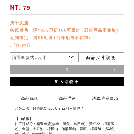
NT. 79
滿千免運
爸氣盛典．滿1500現折100可累計 (部分商品不參加)
期間限定．滿88免運 (海外配送不參加)
...詳細內容
商品尺寸說明
-
+
加入購物車
商品資訊
商品描述
洗滌/注意事項
品牌品名：經脆脆Crispy Ching 甜不辣脆片
【白胡椒】
甜不辣成分：精製魚漿(旗魚、鯛魚、虱目魚)、黃豆粉、樹薯澱
粉、食鹽、大豆油、棕櫚油、碳酸氫鈉、蒜頭、檸檬酸、多磷酸