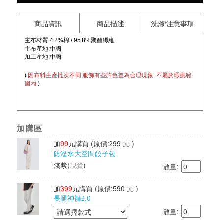
商品資訊
商品描述
洗滌/注意事項
主布材質:4.2%棉 / 95.8%聚酯纖維
主布產地:中國
加工產地:中國
(
因布料生產批次不同 服飾有些許色差為合理現象 不屬於瑕疵範
圍內
)
加購區
加
99
元購買
(原價:
299
元 )
防潑水大空間餃子包
淺紫
(
現貨
)
數量:
加
399
元購買
(原價:
590
元 )
長腿神褲2.0
數量: