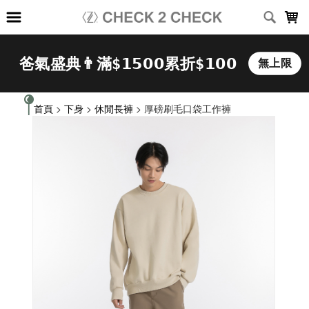
LOADING...
首頁
>
下身
>
休閒長褲
> 厚磅刷毛口袋工作褲