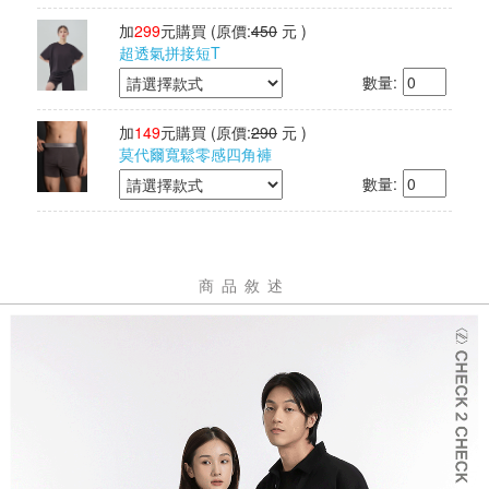
加
299
元購買
(原價:
450
元 )
超透氣拼接短T
數量:
加
149
元購買
(原價:
290
元 )
莫代爾寬鬆零感四角褲
數量:
商品敘述