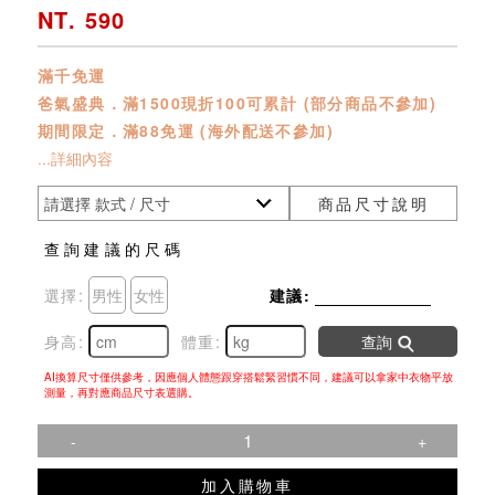
NT. 590
滿千免運
爸氣盛典．滿1500現折100可累計 (部分商品不參加)
期間限定．滿88免運 (海外配送不參加)
...詳細內容
商品尺寸說明
查詢建議的尺碼
選擇:
男性
女性
建議:
身高:
體重:
查詢
AI換算尺寸僅供參考，因應個人體態跟穿搭鬆緊習慣不同，建議可以拿家中衣物平放
測量，再對應商品尺寸表選購。
-
+
加入購物車