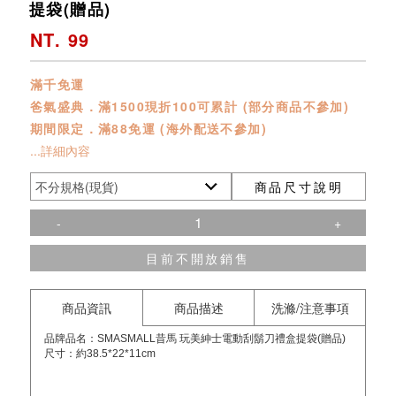
提袋(贈品)
NT. 99
滿千免運
爸氣盛典．滿1500現折100可累計 (部分商品不參加)
期間限定．滿88免運 (海外配送不參加)
...詳細內容
商品尺寸說明
-
+
目前不開放銷售
商品資訊
商品描述
洗滌/注意事項
品牌品名：SMASMALL昔馬 玩美紳士電動刮鬍刀禮盒提袋(贈品)
尺寸：約38.5*22*11cm