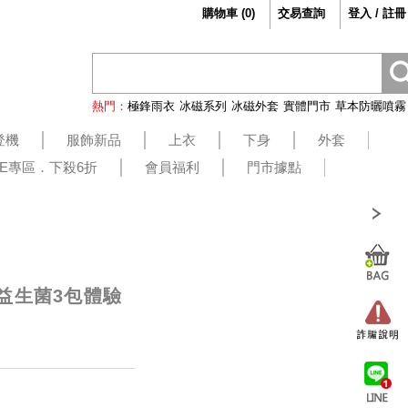
購物車
(
0
)
交易查詢
登入 / 註冊
熱門：
極鋒雨衣
冰磁系列
冰磁外套
實體門市
草本防曬噴霧
登機
服飾新品
上衣
下身
外套
LE專區．下殺6折
會員福利
門市據點
益生菌3包體驗