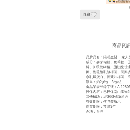
收藏
商品資
品牌品名：陽明生醫 一家人
成分：麥芽糊精、葡萄糖、
料、β-環狀糊精、脂肪酸甘
糖、副乾酪乳酸桿菌、養樂多
永乳鐵蛋白、長雙歧桿菌、克
淨重：約2g/包，3包/組
食品業者登錄字號：A-1280557
投保內容：已投保南山產物6
其他檢驗：經SGS檢驗通過
有效期限：依包裝所示
保存期限：常溫3年
產地：台灣