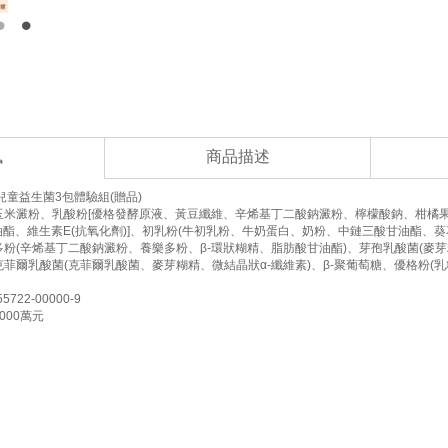
訊
商品描述
兒童益生菌3包體驗組(贈品)
玉米澱粉、乳酸粉[優格發酵原液、黃豆纖維、辛烯基丁二酸鈉澱粉、檸檬酸鈉、柑橘
油酯、維生素E(抗氧化劑)]、初乳粉(牛初乳粉、牛奶蛋白、奶粉、中鏈三酸甘油酯、
粉(辛烯基丁二酸鈉澱粉、養樂多粉、β-環狀糊精、脂肪酸甘油酯)、芽孢乳酸菌(麥
菲爾乳酸菌(克菲爾乳酸菌、麥芽糊精、微結晶狀α-纖維素)、β-聚葡萄糖、優格粉(乳
22-00000-9
000萬元