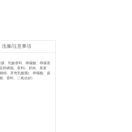
洗滌/注意事項
果膠、乳酸香料、檸檬酸、檸檬香
葵花卵磷脂、香料)、奶粉、果寡
芽糊精、芽孢乳酸菌)、檸檬酸、森
糖、香料、二氧化矽)