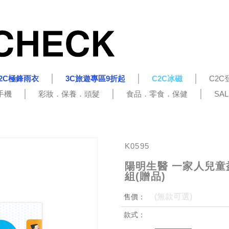
2C極鋒雨衣
3C旅遊專區9折起
C2C冰磁
C2C
手機
彩妝．保養．頭髮
食品．零食．保健
SA
K0595
陽明生醫 一家人兒童
組(贈品)
(無款可選)
售價：
款式：