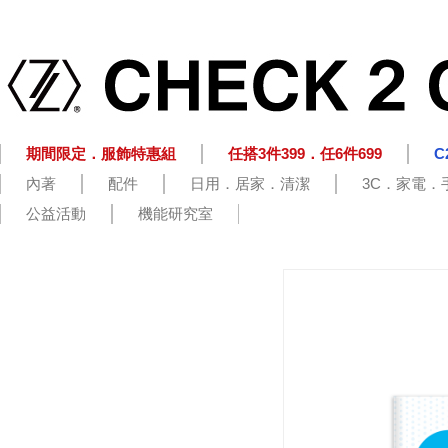
期間限定．服飾特惠組
任搭3件399．任6件699
C
內著
配件
日用．居家．清潔
3C．家電．
公益活動
機能研究室