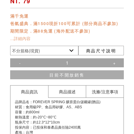
NT. 79
滿千免運
爸氣盛典．滿1500現折100可累計 (部分商品不參加)
期間限定．滿88免運 (海外配送不參加)
...詳細內容
商品尺寸說明
-
+
目前不開放銷售
商品資訊
商品描述
洗滌/注意事項
品牌品名：FOREVER SPRING 膠原蛋白儲藏罐(贈品)
材質：食用級PP、食品用矽膠、AS、ABS
容量：約800ml
耐熱溫度：約-20°C~80°C
瓶身尺寸：約12.3*12*10cm
投保內容：已投保和泰產品責任險2400萬
產地：台灣