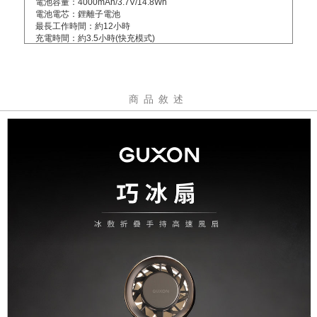
電池容量：4000mAh/3.7V/14.8Wh
電池電芯：鋰離子電池
最長工作時間：約12小時
充電時間：約3.5小時(快充模式)
額定輸入：5V⎓2A
額定功率：10W
投保內容：已投保富邦產險及涉外產險2000萬元
BSMI認證字號：R56216
商品敘述
扇葉直徑：約6cm
風量調節：9m/s
最高轉速：13000rpm
工作分貝：50db
充電接口：Type-C
充電線線長：約60cm
配件：售後服務卡*1+說明書*1+AtoC充電線*1+掛繩*1
產地：中國製造/台灣監製
保固：主商品非人為損壞保固一年，贈品配件不在保固範圍內(維
修需自行負擔來回運費)