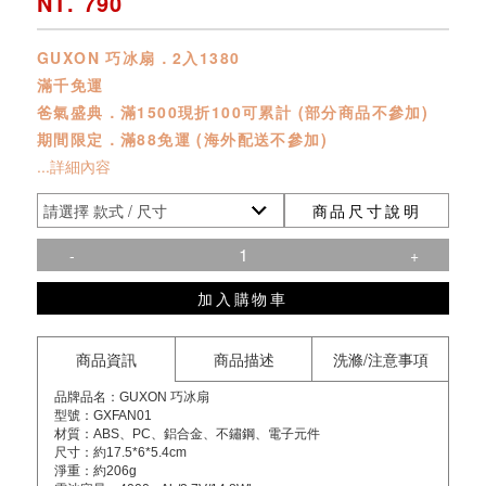
NT. 790
GUXON 巧冰扇．2入1380
滿千免運
爸氣盛典．滿1500現折100可累計 (部分商品不參加)
期間限定．滿88免運 (海外配送不參加)
...詳細內容
商品尺寸說明
-
+
加入購物車
商品資訊
商品描述
洗滌/注意事項
品牌品名：GUXON 巧冰扇
型號：GXFAN01
材質：ABS、PC、鋁合金、不鏽鋼、電子元件
尺寸：約17.5*6*5.4cm
淨重：約206g