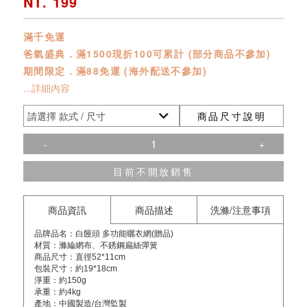
NT. 199
滿千免運
爸氣盛典．滿1500現折100可累計 (部分商品不參加)
期間限定．滿88免運 (海外配送不參加)
...詳細內容
商品尺寸說明
-
+
目前不開放銷售
商品資訊
商品描述
洗滌/注意事項
品牌品名：白饅頭 多功能曬衣網(贈品)
材質：滌綸網布、不銹鋼扁絲彈簧
商品尺寸：直徑52*11cm
包裝尺寸：約19*18cm
淨重：約150g
承重：約4kg
產地：中國製造/台灣監製