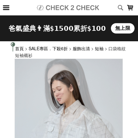
LOADING...
首頁
>
SALE專區．下殺6折
>
服飾出清
>
短袖
> 口袋格紋
短袖襯衫