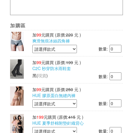
加購區
加
99
元購買
(原價:
220
元 )
爽滑無痕冰絲四角褲
數量:
加
99
元購買
(原價:
199
元 )
C2C 秒穿防水雨鞋套
黑
(
現貨
)
數量:
加
99
元購買
(原價:
250
元 )
HUE 膠原蛋白無縫內褲
數量:
加
199
元購買
(原價:
415
元 )
HUE 夏季舒棉附墊針織背心
數量: