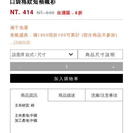
口袋格紋短袖襯衫
NT. 414
NT. 690
出清區．6折
滿千免運
爸氣盛典．滿1500現折100可累計 (部分商品不參加)
...詳細內容
商品尺寸說明
-
+
加入購物車
商品資訊
商品描述
洗滌/注意事項
主布材質: 棉
主布產地:中國
加工產地:
中國