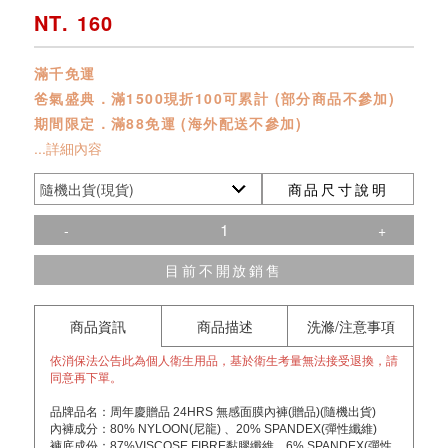
NT. 160
滿千免運
爸氣盛典．滿1500現折100可累計 (部分商品不參加)
期間限定．滿88免運 (海外配送不參加)
...詳細內容
商品尺寸說明
-
+
目前不開放銷售
商品資訊
商品描述
洗滌/注意事項
依消保法公告此為個人衛生用品，基於衛生考量無法接受退換，請
同意再下單。
品牌品名：周年慶贈品 24HRS 無感面膜內褲(贈品)(隨機出貨)
內褲成分：80% NYLOON(尼龍) 、20% SPANDEX(彈性纖維)
褲底成份：87%VISCOSE FIBRE黏膠纖維、6% SPANDEX(彈性