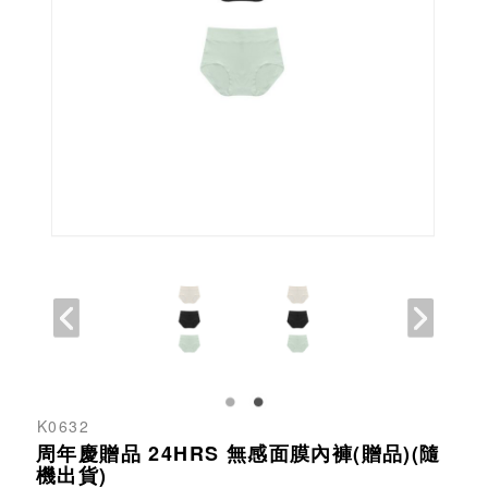
K0632
周年慶贈品 24HRS 無感面膜內褲(贈品)(隨
機出貨)