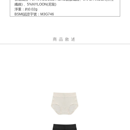
纖維) 、5%NYLOON(尼龍)
淨重：約0.02g
BSMI認證字號：M3G746
產地：中國製造/台灣監製
商品敘述