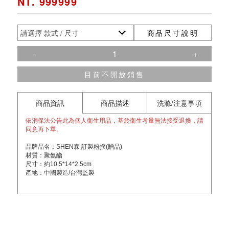
NT. 999999
商品尺寸說明
-
+
目前不開放銷售
商品資訊
商品描述
洗滌/注意事項
依消保法公告此為個人衛生用品，基於衛生考量無法接受退換，請
同意再下單。
品牌品名：SHEN森 訂製粉撲(贈品)
材質：聚氨酯
尺寸：約10.5*14*2.5cm
產地：中國製造/台灣監製