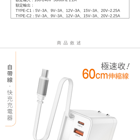
額定輸入：100-240V~50/60Hz 1.2A
額定輸出：
TYPE-C1：5V⎓3A、9V⎓3A、12V⎓3A、15V⎓3A、20V⎓2.25A
TYPE-C2：5V⎓3A、9V⎓3A、12V⎓3A、15V⎓3A、20V⎓2.25A
USB-A：5V⎓3A、9V⎓2A、12V⎓1.5A
TYPE-C1+TYPE-C2：30W+12W
TYPE-C1+USB-A：20W+18W
TYPE-C2+USB-A：5V⎓3A
商品敘述
TYPE-C1+TYPE-C2+USB-A：30W+6W+6W
操作溫度：約35℃
伸縮線長：約60cm
投保內容：已投保兆豐產物產品責任險3200萬元
BSMI認證字號：R4A106
產地：中國製造/台灣監製
保固：主商品非人為損壞保固一年，贈品配件不在保固範圍內(維
修需自行負擔來回運費)