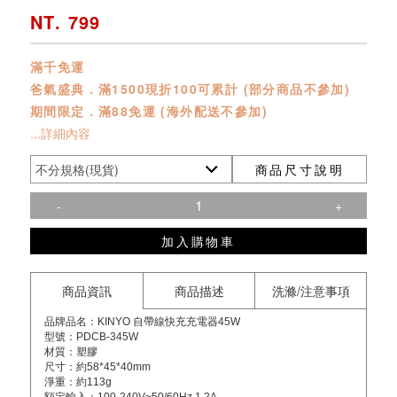
NT. 799
滿千免運
爸氣盛典．滿1500現折100可累計 (部分商品不參加)
期間限定．滿88免運 (海外配送不參加)
...詳細內容
商品尺寸說明
-
+
加入購物車
商品資訊
商品描述
洗滌/注意事項
品牌品名：KINYO 自帶線快充充電器45W
型號：PDCB-345W
材質：塑膠
尺寸：約58*45*40mm
淨重：約113g