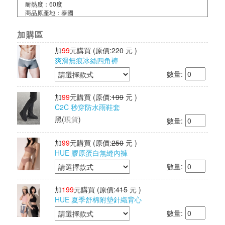
耐熱度：60度
商品原產地：泰國
加購區
加
99
元購買
(原價:
220
元 )
爽滑無痕冰絲四角褲
數量:
加
99
元購買
(原價:
199
元 )
C2C 秒穿防水雨鞋套
黑
(
現貨
)
數量:
加
99
元購買
(原價:
250
元 )
HUE 膠原蛋白無縫內褲
數量:
加
199
元購買
(原價:
415
元 )
HUE 夏季舒棉附墊針織背心
數量: