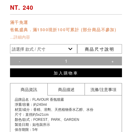
NT. 240
滿千免運
爸氣盛典．滿1500現折100可累計 (部分商品不參加)
...詳細內容
商品尺寸說明
-
+
加入購物車
商品資訊
商品描述
洗滌/注意事項
品牌品名：FLAVOUR 香氛噴霧
淨重/容量：約240ml
材質/成分：香精、溶劑、天然植物香水乙醇、水份
尺寸：直徑約5x21cm
顏色/款式：FOREST、PARK、GARDEN
製造日期：如包裝所示
保存期限：5年