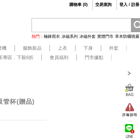
購物車
(
0
)
交易查詢
登入 / 註冊
熱門：
極鋒雨衣
冰磁系列
冰磁外套
實體門市
草本防曬噴霧
登機
服飾新品
上衣
下身
外套
LE專區．下殺6折
會員福利
門市據點
吸管杯(贈品)