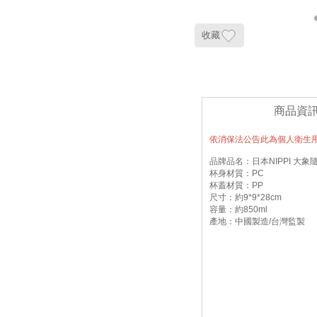
收藏
商品資
依消保法公告此為個人衛生
品牌品名：日本NIPPI 大象
杯身材質：PC
杯蓋材質：PP
尺寸：約9*9*28cm
容量：約850ml
產地：中國製造/台灣監製