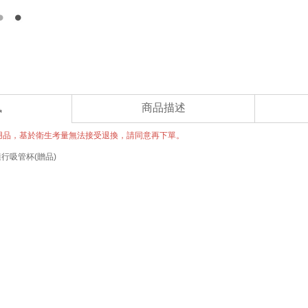
訊
商品描述
用品，基於衛生考量無法接受退換，請同意再下單。
隨行吸管杯(贈品)