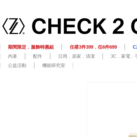
期間限定．服飾特惠組
任搭3件399．任6件699
C
內著
配件
日用．居家．清潔
3C．家電．
公益活動
機能研究室