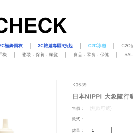
2C極鋒雨衣
3C旅遊專區9折起
C2C冰磁
C2C
手機
彩妝．保養．頭髮
食品．零食．保健
SA
K0639
日本NIPPI 大象隨行
(無款可選)
售價：
款式：
數量：