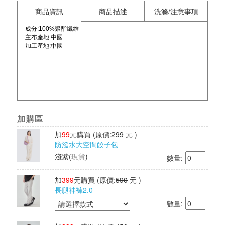
商品資訊
商品描述
洗滌/注意事項
成分:100%聚酯纖維
主布產地:
中國
加工產地:
中國
加購區
加
99
元購買
(原價:
299
元 )
防潑水大空間餃子包
淺紫
(
現貨
)
數量:
加
399
元購買
(原價:
590
元 )
長腿神褲2.0
數量: