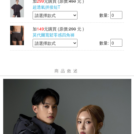
加
299
元購買
(原價:
450
元 )
超透氣拼接短T
數量:
加
149
元購買
(原價:
290
元 )
莫代爾寬鬆零感四角褲
數量:
商品敘述