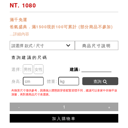
NT. 1080
滿千免運
爸氣盛典．滿1500現折100可累計 (部分商品不參加)
...詳細內容
商品尺寸說明
查詢建議的尺碼
選擇:
男性
女性
建議:
身高:
體重:
查詢
AI換算尺寸僅供參考，因應個人體態跟穿搭鬆緊習慣不同，建議可以拿家中衣物平放
測量，再對應商品尺寸表選購。
-
+
加入購物車