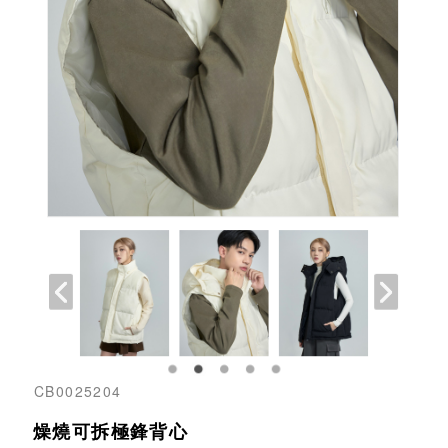
CB0025204
燥燒可拆極鋒背心