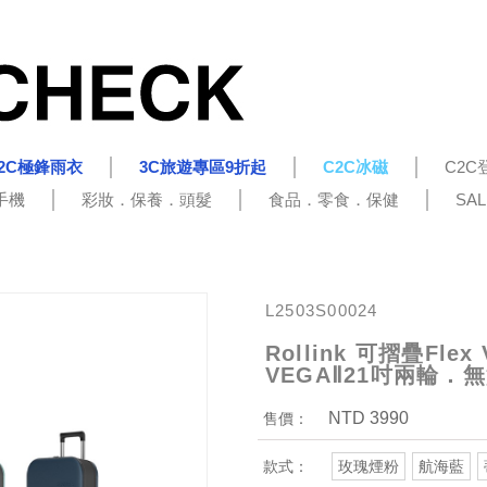
2C極鋒雨衣
3C旅遊專區9折起
C2C冰磁
C2C
手機
彩妝．保養．頭髮
食品．零食．保健
SA
L2503S00024
Rollink 可摺疊Fle
VEGAⅡ21吋兩輪．
NTD 3990
售價：
款式：
玫瑰煙粉
航海藍