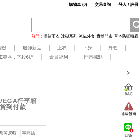
購物車
(
0
)
交易查詢
登入 / 註冊
熱門：
極鋒雨衣
冰磁系列
冰磁外套
實體門市
草本防曬噴霧
登機
服飾新品
上衣
下身
外套
LE專區．下殺6折
會員福利
門市據點
x VEGA行李箱
無貨到付款
蒂芙尼藍
寧靜綠