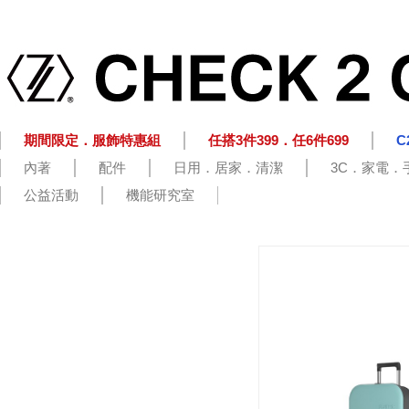
期間限定．服飾特惠組
任搭3件399．任6件699
C
內著
配件
日用．居家．清潔
3C．家電．
公益活動
機能研究室