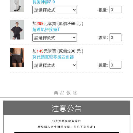
長腿神褲2.0
數量:
加
299
元購買
(原價:
450
元 )
超透氣拼接短T
數量:
加
149
元購買
(原價:
290
元 )
莫代爾寬鬆零感四角褲
數量:
商品敘述