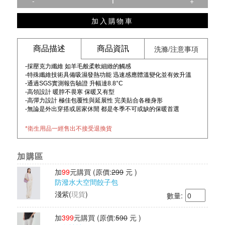
-
+
加入購物車
洗滌/注意事項
商品描述
商品資訊
-採壓克力纖維 如羊毛般柔軟細緻的觸感
-特殊纖維技術具備吸濕發熱功能 迅速感應體溫變化並有效升溫
-通過SGS實測報告驗證 升幅達8.8°C
-高領設計 暖脖不畏寒 保暖又有型
-高彈力設計 極佳包覆性與延展性 完美貼合各種身形
-無論是外出穿搭或居家休閒 都是冬季不可或缺的保暖首選
*衛生用品一經售出不接受退換貨
加購區
加
99
元購買
(原價:
299
元 )
防潑水大空間餃子包
淺紫
(
現貨
)
數量:
加
399
元購買
(原價:
590
元 )