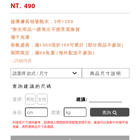
NT. 490
超導膚高領發熱衣．3件1299
*衛生用品一經售出不接受退換貨
滿千免運
爸氣盛典．滿1500現折100可累計 (部分商品不參加)
期間限定．滿88免運 (海外配送不參加)
...詳細內容
商品尺寸說明
查詢建議的尺碼
選擇:
男性
女性
建議:
身高:
體重:
查詢
AI換算尺寸僅供參考，因應個人體態跟穿搭鬆緊習慣不同，建議可以拿家中衣物平放
測量，再對應商品尺寸表選購。