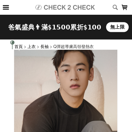
LOADING...
首頁
>
上衣
>
長袖
> Q彈超導膚高領發熱衣