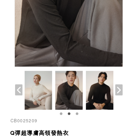
CB0025209
Q彈超導膚高領發熱衣