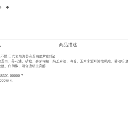
訊
商品描述
不懂 日式岩燒海苔高蛋白脆片(贈品)
麥蛋白、芥花油、砂糖、麥芽糊精、純芝麻油、海苔、玉米來源可溶性纖維、醬油粉(醬
食鹽、白胡椒、混合濃縮生育醇
01-00000-7
000萬元