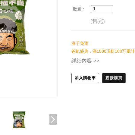
數量：
(
售完
)
滿千免運
爸氣盛典．滿1500現折100可累計
詳細內容 >>
加入購物車
直接購買