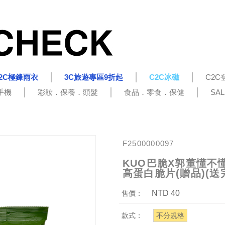
2C極鋒雨衣
3C旅遊專區9折起
C2C冰磁
C2C
手機
彩妝．保養．頭髮
食品．零食．保健
SA
F2500000097
KUO巴脆X郭董懂不
高蛋白脆片(贈品)(送
NTD 40
售價：
款式：
不分規格