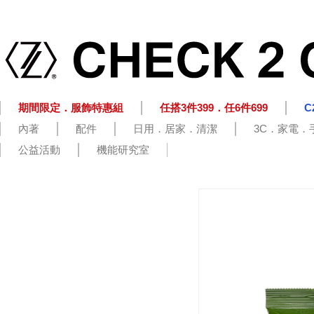
期間限定．服飾特惠組
任搭3件399．任6件699
C
內著
配件
日用．居家．清潔
3C．家電．
公益活動
機能研究室