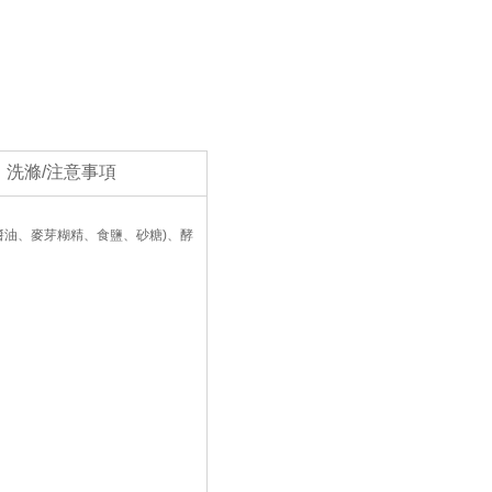
洗滌/注意事項
油、麥芽糊精、食鹽、砂糖)、酵