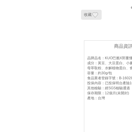
收藏
商品資
品牌品名：KUO巴脆X郭董懂
成分：黃豆、大豆蛋白、小
母萃取粉、水解植物蛋白、
容量：約30g/包
食品業者登錄字號：B-1602883
投保內容：已投保明台產險1
其他檢驗：經SGS檢驗通過
保存期限：12個月(未開封)
產地：台灣