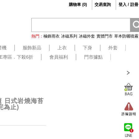
購物車
(
0
)
交易查詢
登入 / 註冊
熱門：
極鋒雨衣
冰磁系列
冰磁外套
實體門市
草本防曬噴霧
登機
服飾新品
上衣
下身
外套
LE專區．下殺6折
會員福利
門市據點
懂 日式岩燒海苔
完為止)