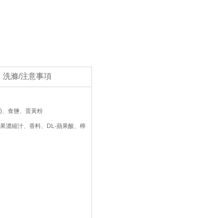
洗滌/注意事項
)、食鹽、蛋黃粉
果濃縮汁、香料、DL-蘋果酸、檸