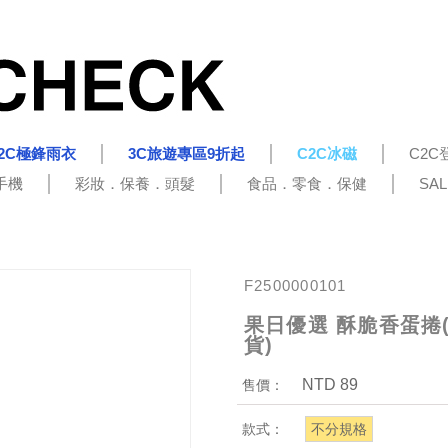
2C極鋒雨衣
3C旅遊專區9折起
C2C冰磁
C2C
手機
彩妝．保養．頭髮
食品．零食．保健
SA
F2500000101
果日優選 酥脆香蛋捲(
貨)
NTD 89
售價：
款式：
不分規格