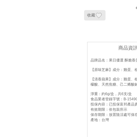
收藏
商品資
品牌品名：果日優選 酥脆香蛋
【原味芝麻】成分：雞蛋、植
【清香蘋果】成分：雞蛋、植
檬酸、天然焦糖、己二烯酸鈉
淨重：約6g/盒，共6支/盒
食品業者登錄字號：B-1549016
投保內容：已投保富邦產品
有效期限：依包裝所示
保存期限：放置陰涼處可保存
產地：台灣