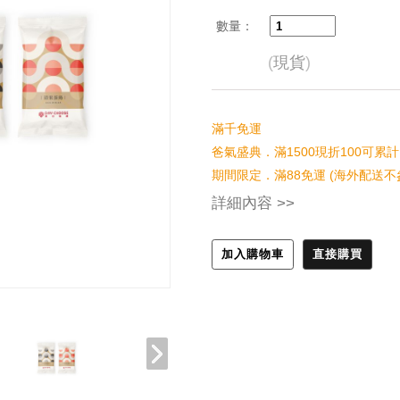
數量：
(
現貨
)
滿千免運
爸氣盛典．滿1500現折100可累計
期間限定．滿88免運 (海外配送不
詳細內容 >>
加入購物車
直接購買