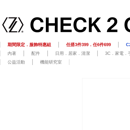
期間限定．服飾特惠組
任搭3件399．任6件699
C
內著
配件
日用．居家．清潔
3C．家電．
公益活動
機能研究室