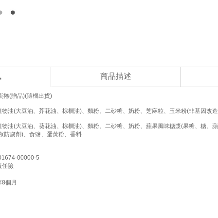
訊
商品描述
捲(贈品)(隨機出貨)
物油(大豆油、芥花油、棕櫚油)、麵粉、二砂糖、奶粉、芝麻粒、玉米粉(非基因改造
物油(大豆油、葵花油、棕櫚油)、麵粉、二砂糖、奶粉、蘋果風味糖漿(果糖、糖、蘋
(防腐劑)、食鹽、蛋黃粉、香料
74-00000-5
責任險
8個月