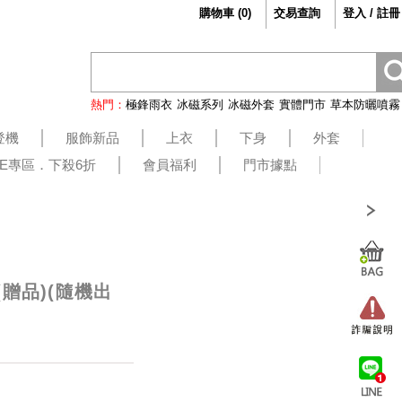
購物車
(
0
)
交易查詢
登入 / 註冊
熱門：
極鋒雨衣
冰磁系列
冰磁外套
實體門市
草本防曬噴霧
登機
服飾新品
上衣
下身
外套
LE專區．下殺6折
會員福利
門市據點
贈品)(隨機出