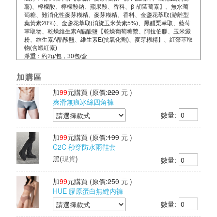
薯)、檸檬酸、檸檬酸鈉、蘋果酸、香料、β-胡蘿蔔素】、無水葡
萄糖、難消化性麥芽糊精、麥芽糊精、香料、金盞花萃取(游離型
葉黃素20%)、金盞花萃取(消旋玉米黃素5%)、黑醋栗萃取、藍莓
萃取物、乾燥維生素A醋酸鹽【乾燥葡萄糖漿、阿拉伯膠、玉米澱
粉、維生素A醋酸鹽、維生素E(抗氧化劑)、麥芽糊精】、紅藻萃取
物(含蝦紅素)
淨重：約2g/包，30包/盒
食品業者登錄字號：Q-125053313-00000-6
投保內容：已投保富邦產品責任險2000萬元
加購區
其他檢驗：經SGS、HACCP、ISO 22000檢驗通過
有效期限：依包裝所示
加
99
元購買
(原價:
220
元 )
保存期限：2年(未開封)
爽滑無痕冰絲四角褲
產地：台灣
數量:
加
99
元購買
(原價:
199
元 )
C2C 秒穿防水雨鞋套
黑
(
現貨
)
數量:
加
99
元購買
(原價:
250
元 )
HUE 膠原蛋白無縫內褲
數量: