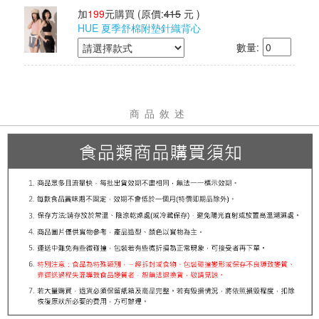
加
199
元購買
(原價:
415
元 )
HUE 夏季舒棉附墊針織背心
數量:
商品敘述