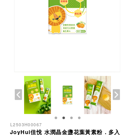
L2503H00067
JoyHui佳悅 水潤晶金盞花葉黃素粉．多入