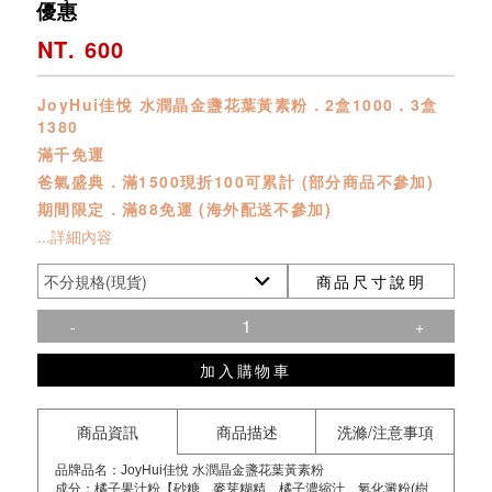
優惠
NT. 600
JoyHui佳悅 水潤晶金盞花葉黃素粉．2盒1000．3盒
1380
滿千免運
爸氣盛典．滿1500現折100可累計 (部分商品不參加)
期間限定．滿88免運 (海外配送不參加)
...詳細內容
商品尺寸說明
-
+
加入購物車
商品資訊
商品描述
洗滌/注意事項
品牌品名：JoyHui佳悅 水潤晶金盞花葉黃素粉
成分：橘子果汁粉【砂糖、麥芽糊精、橘子濃縮汁、氧化澱粉(樹