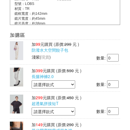
型號：LOBS
材質：TR
鏡框寬度：約142mm
鏡片寬度：約45mm
鏡片高度：約38mm
鼻樑寬度(橋寬):約25mm
鏡腿長度:約148mm
加購區
淨重：約26g
商檢字號：D3C824
加
99
元購買
(原價:
299
元 )
本賣場墨鏡皆符合經濟部標準檢驗局合格檢測指定代碼：
防潑水大空間餃子包
CNS15067
淺紫
(
現貨
)
數量:
配件：眼鏡盒*1+眼鏡布*1+正品卡*1
製造日期：2025/10/05
產地：中國製造/韓國監製
加
399
元購買
(原價:
590
元 )
長腿神褲2.0
數量:
加
299
元購買
(原價:
450
元 )
超透氣拼接短T
數量:
加
149
元購買
(原價:
290
元 )