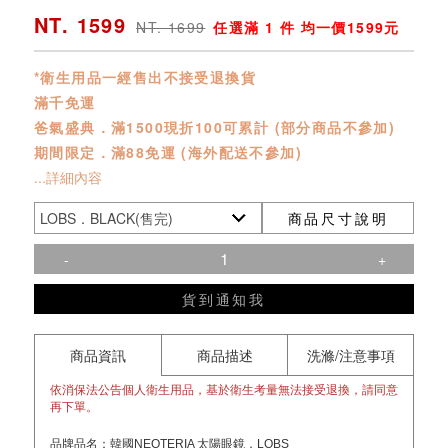
NT. 1599
NT. 1699
任選滿 1 件 均一價1599元
*衛生用品一經售出不接受退換貨
滿千免運
爸氣盛典．滿1500現折100可累計 (部分商品不參加)
期間限定．滿88免運 (海外配送不參加)
...詳細內容
商品尺寸說明
-
+
貨到通知我
商品資訊
商品描述
洗滌/注意事項
依消保法公告個人衛生用品，基於衛生考量無法接受退換，請同意
再下單。
品牌品名：韓國NEOTERIA 太陽眼鏡．LOBS