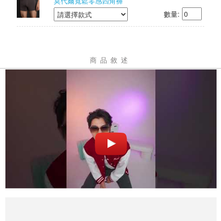
莫代爾寬鬆零感四角褲
數量:
商品敘述