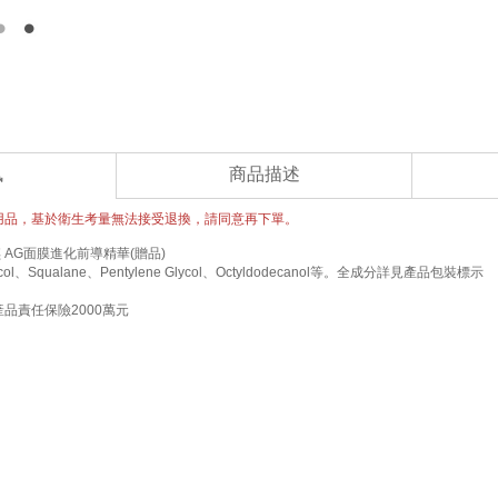
訊
商品描述
用品，基於衛生考量無法接受退換，請同意再下單。
 AG面膜進化前導精華(贈品)
ycol、Squalane、Pentylene Glycol、Octyldodecanol等。全成分詳見產品包裝標示
品責任保險2000萬元