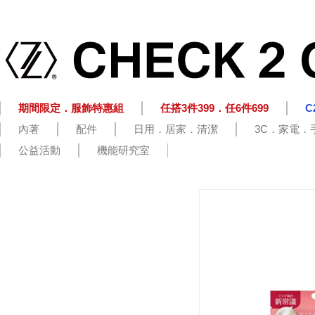
期間限定．服飾特惠組
任搭3件399．任6件699
C
內著
配件
日用．居家．清潔
3C．家電．
公益活動
機能研究室