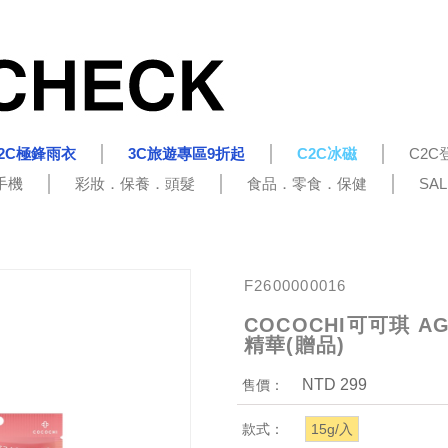
2C極鋒雨衣
3C旅遊專區9折起
C2C冰磁
C2C
手機
彩妝．保養．頭髮
食品．零食．保健
SA
F2600000016
COCOCHI可可琪 
精華(贈品)
NTD 299
售價：
款式：
15g/入