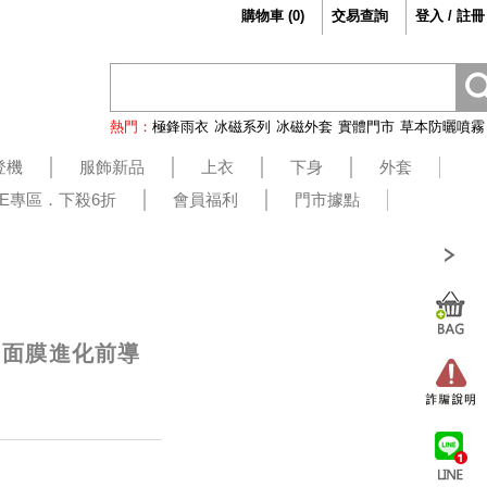
購物車
(
0
)
交易查詢
登入 / 註冊
熱門：
極鋒雨衣
冰磁系列
冰磁外套
實體門市
草本防曬噴霧
登機
服飾新品
上衣
下身
外套
LE專區．下殺6折
會員福利
門市據點
AG面膜進化前導