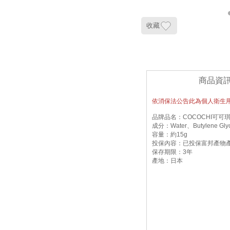
收藏
商品資
依消保法公告此為個人衛生
品牌品名：COCOCHI可可琪
成分：Water、Butylene Gl
容量：約15g
投保內容：已投保富邦產物產
保存期限：3年
產地：日本