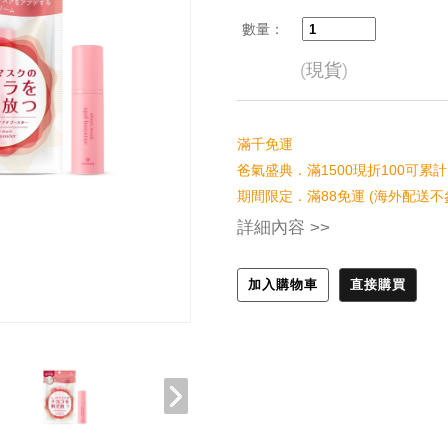
數量：
(
現貨
)
滿千免運
爸氣盛典．滿1500現折100可累計
期間限定．滿88免運 (海外配送不
詳細內容 >>
加入購物車
直接購買